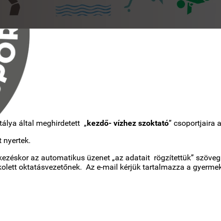
álya által meghirdetett „
kezdő- vízhez szoktató
” csoportjaira a
t nyertek.
tkezéskor az automatikus üzenet „az adatait rögzítettük” szöveg 
olett oktatásvezetőnek. Az e-mail kérjük tartalmazza a gyermek 