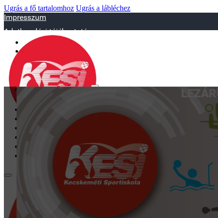
Ugrás a fő tartalomhoz
Ugrás a lábléchez
Impresszum
Adatkezelési tájékoztató
sportiskola@juniorsportkft.hu
SZAKOSZTÁLYOK
LEZÁR
Asztalitenisz
Birkózó
Jégkorrong
Kézilabd
BEMUTATKOZÁS
EDZŐINK
GALÉRIA
TAO
KAPCSOLAT