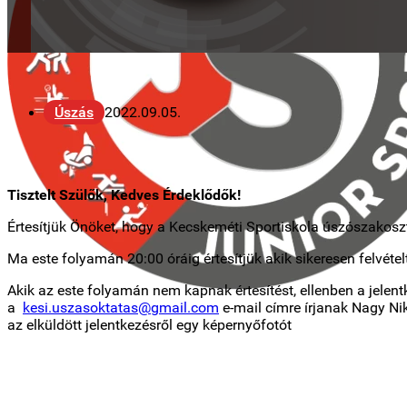
Úszás
2022.09.05.
Tisztelt Szülők, Kedves Érdeklődők!
Értesítjük Önöket, hogy a Kecskeméti Sportiskola úszószakoszt
Ma este folyamán 20:00 óráig értesítjük akik sikeresen felvétel
Akik az este folyamán nem kapnak értesítést, ellenben a jelen
a
kesi.uszasoktatas@gmail.com
e-mail címre írjanak Nagy Nik
az elküldött jelentkezésről egy képernyőfotót