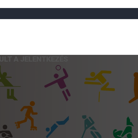
ULT A JELENTKEZÉS
a
Röplabda
Tájfutás
Úszó
Atlétika
Görkorcsol