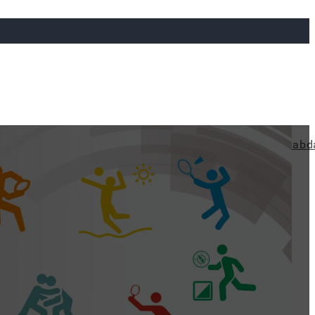
ya
Judo
Ökölvívás
Rögbi
Tollaslabda
Vízilabd