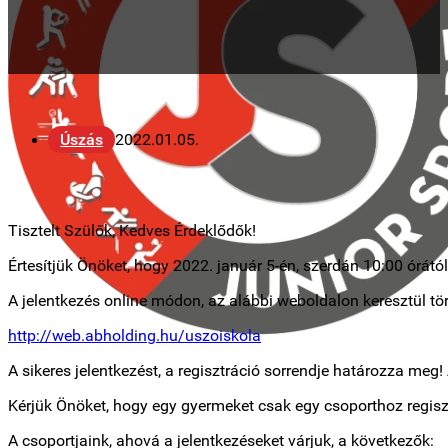
Úszás
2022.01.05.
Tisztelt Szülők, Kedves Érdeklődők!
Értesítjük Önöket, hogy 2022. január 5-én, szerdán 10:00 órától
A jelentkezés online módon, az alábbi weboldalon keresztül tör
http://web.abholding.hu/uszoiskola
A sikeres jelentkezést, a regisztráció sorrendje határozza meg
Kérjük Önöket, hogy egy gyermeket csak egy csoporthoz regisz
A csoportjaink, ahová a jelentkezéseket várjuk, a következők: