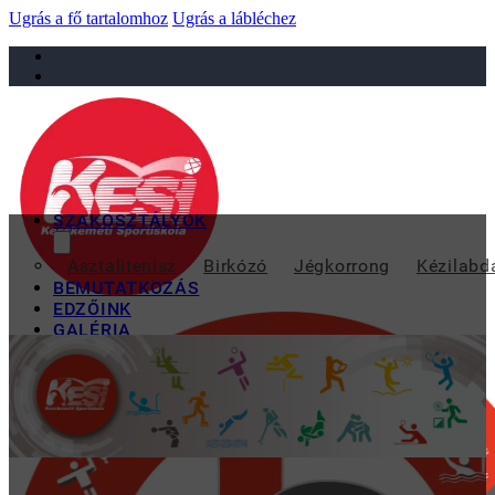
Ugrás a fő tartalomhoz
Ugrás a lábléchez
sportiskola@juniorsportkft.hu
SZAKOSZTÁLYOK
LEHET JELE
Asztalitenisz
Birkózó
Jégkorrong
Kézilabd
BEMUTATKOZÁS
EDZŐINK
GALÉRIA
TAO
KAPCSOLAT