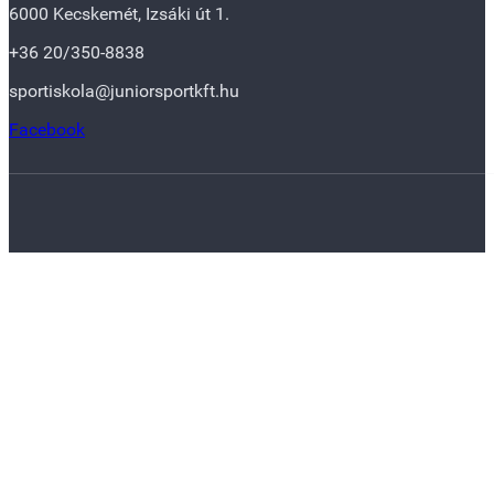
6000 Kecskemét, Izsáki út 1.
+36 20/350-8838
sportiskola@juniorsportkft.hu
Facebook