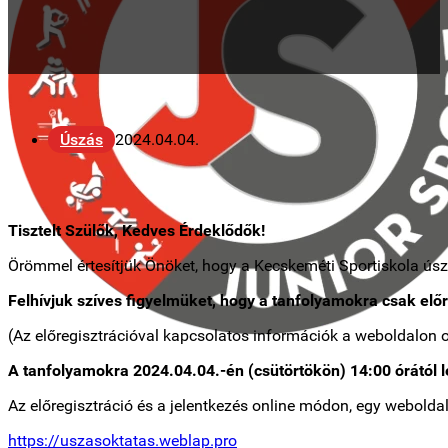
Úszás
2024.04.04.
Tisztelt Szülők, Kedves Érdeklődők!
Örömmel értesítjük Önöket, hogy a Kecskeméti Sportiskola úsz
Felhívjuk szíves figyelmüket, hogy a tanfolyamokra csak előr
(Az előregisztrációval kapcsolatos információk a weboldalon 
A tanfolyamokra 2024.04.04.-én (csütörtökön) 14:00 órától le
Az előregisztráció és a jelentkezés online módon, egy weboldal
https://uszasoktatas.weblap.pro