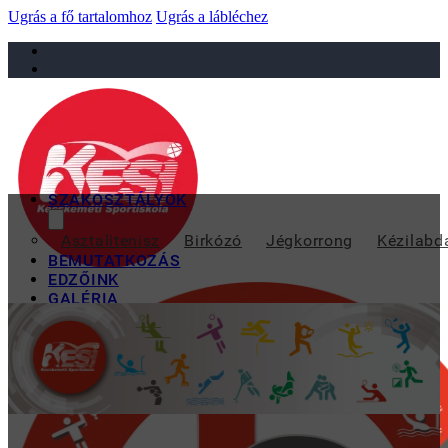
Ugrás a fő tartalomhoz
Ugrás a lábléchez
sportiskola@juniorsportkft.hu
SZAKOSZTÁLYOK
LEHET JELENTK
Asztalitenisz
Birkózó
Jégkorrong
Kézilabd
BEMUTATKOZÁS
EDZŐINK
GALÉRIA
TAO
KAPCSOLAT