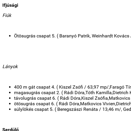
Ifjúsági
Fiúk
Ötösugrás csapat 5. ( Baranyó Patrik, Weinhardt Kovác
Lányok
400 m gát csapat 4. ( Kiszel Zsófi / 63,97 mp/,Faragó T
magasugrás csapat 2. ( Rádi Dóra,Tóth Kamilla,Dietrich
távolugrás csapat 6. ( Rádi Dóra,Kiszel Zsófia,Matkovic
ötösugrás csapat 6. ( Rádi Dóra,Matkovics Vivien,Dietri
súlylökés csapat 5. ( Beregszászi Renáta / 13,46 m/, Ge
Serdülő