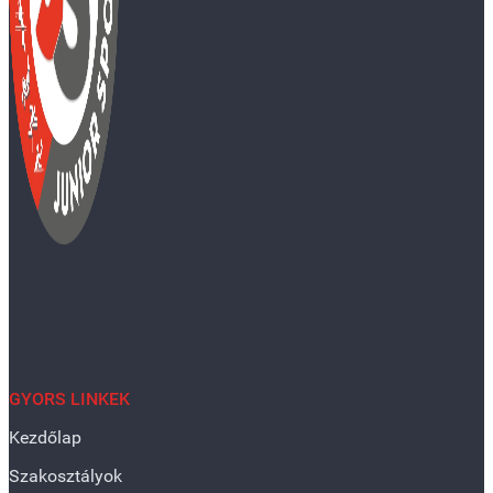
GYORS LINKEK
Kezdőlap
Szakosztályok