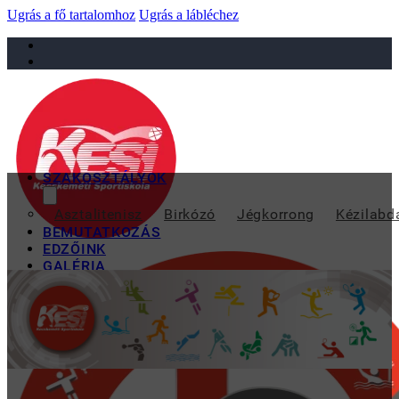
Ugrás a fő tartalomhoz
Ugrás a lábléchez
sportiskola@juniorsportkft.hu
SZAKOSZTÁLYOK
KIVÁLÓAN TELJES
Asztalitenisz
Birkózó
Jégkorrong
Kézilabd
BEMUTATKOZÁS
EDZŐINK
GALÉRIA
TAO
KAPCSOLAT