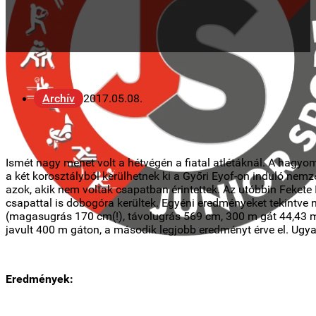
Archív
2017.05.08.
Ismét nagy menet volt a hétvégén a fiatal atlétáknál. A hagy
a két korosztályból kerülhetnek ki a Győri Eyof-on induló ne
azok, akik nem voltak csapatban érintettek. Az utóbbin Fekete 
csapattal is dobogóra kerültek. Egyéni eredményeket tekintve
(magasugrás 170 cm(!), távolugrás 569 cm, 300 m gát 44,43 mp
javult 400 m gáton, a második legjobb eredményt érve el. Ug
Eredmények: