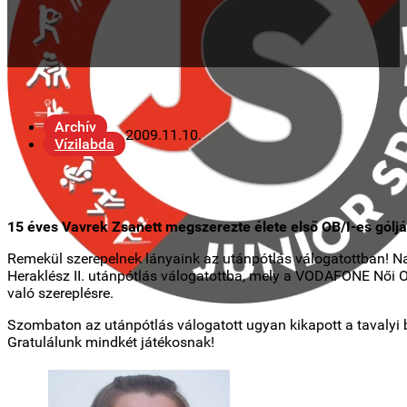
Archív
2009.11.10.
Vízilabda
15 éves Vavrek Zsanett megszerezte élete első OB/I-es góljá
Remekül szerepelnek lányaink az utánpótlás válogatottban! 
Heraklész II. utánpótlás válogatottba, mely a VODAFONE Női O
való szereplésre.
Szombaton az utánpótlás válogatott ugyan kikapott a tavalyi
Gratulálunk mindkét játékosnak!