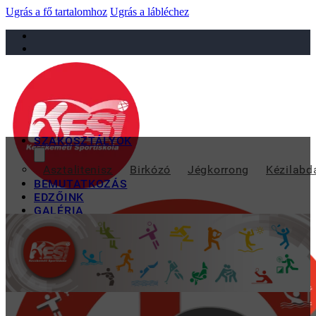
Ugrás a fő tartalomhoz
Ugrás a lábléchez
sportiskola@juniorsportkft.hu
SZAKOSZTÁLYOK
KÉT KESI-S LEÁNY 
Asztalitenisz
Birkózó
Jégkorrong
Kézilabd
BEMUTATKOZÁS
EDZŐINK
GALÉRIA
TAO
KAPCSOLAT