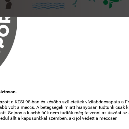
iztosan.
zott a KESI 98-ban és később születettek vízilabdacsapata a Fr
abb volt a meccs. A betegségek miatt hiányosan tudtunk csak ki
tt. Sajnos a kisebb fiúk nem tudták még felvenni az úszást az e
yedül állt a kapusunkkal szemben, aki jól védett a meccsen.