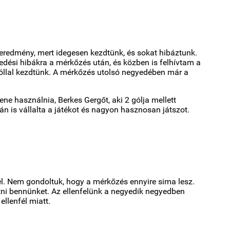
z eredmény, mert idegesen kezdtünk, és sokat hibáztunk.
edési hibákra a mérkőzés után, és közben is felhívtam a
góllal kezdtünk. A mérkőzés utolsó negyedében már a
ene használnia, Berkes Gergőt, aki 2 gólja mellett
án is vállalta a játékot és nagyon hasznosan játszot.
l. Nem gondoltuk, hogy a mérkőzés ennyire sima lesz.
tni bennünket. Az ellenfelünk a negyedik negyedben
ellenfél miatt.