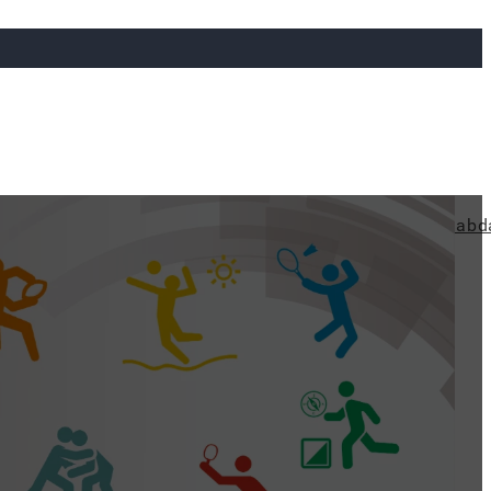
ya
Judo
Ökölvívás
Rögbi
Tollaslabda
Vízilabd