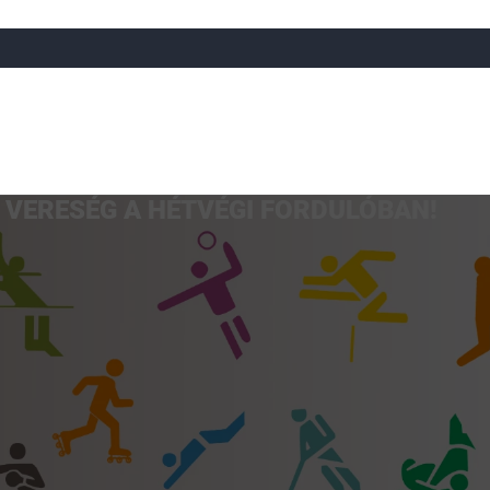
 VERESÉG A HÉTVÉGI FORDULÓBAN!
a
Röplabda
Tájfutás
Úszó
Atlétika
Görkorcsol