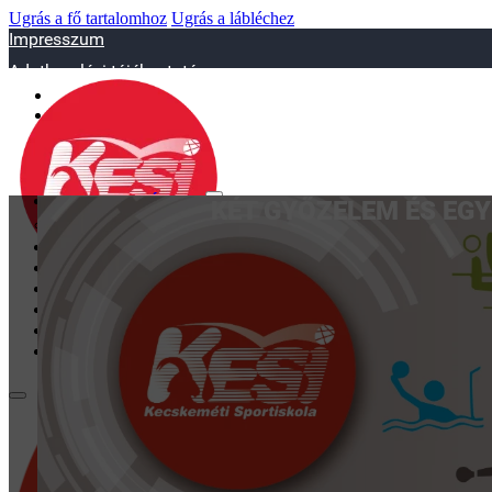
Ugrás a fő tartalomhoz
Ugrás a lábléchez
Impresszum
Adatkezelési tájékoztató
sportiskola@juniorsportkft.hu
SZAKOSZTÁLYOK
KÉT GYŐZELEM ÉS EGY
Asztalitenisz
Birkózó
Jégkorrong
Kézilabd
BEMUTATKOZÁS
EDZŐINK
GALÉRIA
TAO
KAPCSOLAT