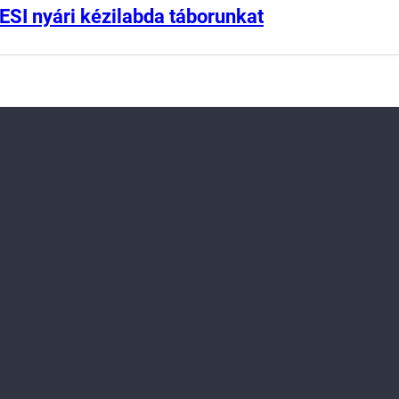
ESI nyári kézilabda táborunkat