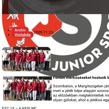
Archív
2009.11.23.
Vízilabda
Fontos mérkőzéseket hoztunk b
Szombaton, a Margitszigeten játs
mert a játék képe alapján szoros
az előzőekben megtekintettek mia
olyan gólokat, ahol a játékos eg
FTC 15 – 6 KESI 98’