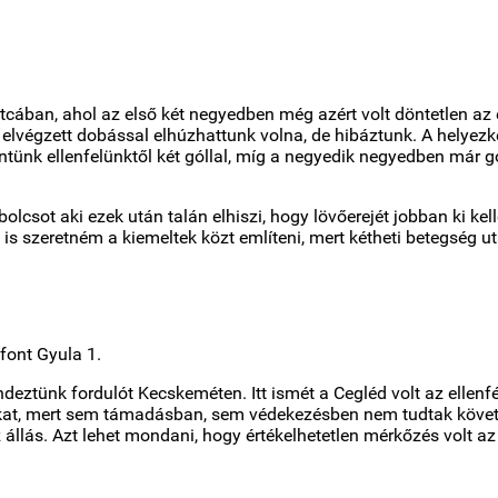
r utcában, ahol az első két negyedben még azért volt döntetlen a
elvégzett dobással elhúzhattunk volna, de hibáztunk. A helyezk
tünk ellenfelünktől két góllal, míg a negyedik negyedben már 
csot aki ezek után talán elhiszi, hogy lövőerejét jobban ki kell
is szeretném a kiemeltek közt említeni, mert kétheti betegség ut
font Gyula 1.
tünk fordulót Kecskeméten. Itt ismét a Cegléd volt az ellenfé
ainkat, mert sem támadásban, sem védekezésben nem tudtak köve
 állás. Azt lehet mondani, hogy értékelhetetlen mérkőzés volt az 