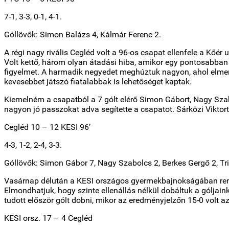
7-1, 3-3, 0-1, 4-1.
Góllövők: Simon Balázs 4, Kálmár Ferenc 2.
A régi nagy rivális Cegléd volt a 96-os csapat ellenfele a Kőé
Volt kettő, három olyan átadási hiba, amikor egy pontosabban 
figyelmet. A harmadik negyedet meghúztuk nagyon, ahol elmen
kevesebbet játszó fiatalabbak is lehetőséget kaptak.
Kiemelném a csapatból a 7 gólt elérő Simon Gábort, Nagy Szabol
nagyon jó passzokat adva segítette a csapatot. Sárközi Viktort 
Cegléd 10 – 12 KESI 96’
4-3, 1-2, 2-4, 3-3.
Góllövők: Simon Gábor 7, Nagy Szabolcs 2, Berkes Gergő 2, Tri
Vasárnap délután a KESI országos gyermekbajnokságában rendez
Elmondhatjuk, hogy szinte ellenállás nélkül dobáltuk a gólj
tudott először gólt dobni, mikor az eredményjelzőn 15-0 volt az
KESI orsz. 17 – 4 Cegléd