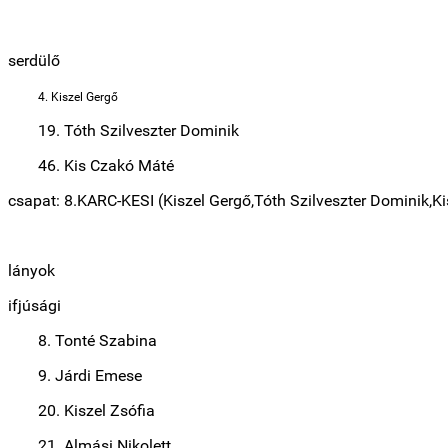
serdülő
4. Kiszel Gergő
19. Tóth Szilveszter Dominik
46. Kis Czakó Máté
csapat: 8.KARC-KESI (Kiszel Gergő,Tóth Szilveszter Dominik,K
lányok
ifjúsági
8. Tonté Szabina
9. Járdi Emese
20. Kiszel Zsófia
21. Almási Nikolett