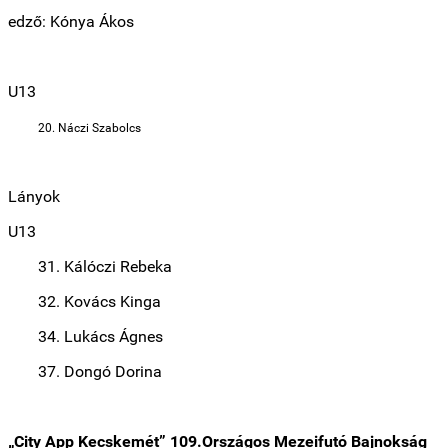
edző: Kónya Ákos
U13
20. Náczi Szabolcs
Lányok
U13
31. Kálóczi Rebeka
32. Kovács Kinga
34. Lukács Ágnes
37. Dongó Dorina
„City App Kecskemét” 109.Országos Mezeifutó Bajnokság