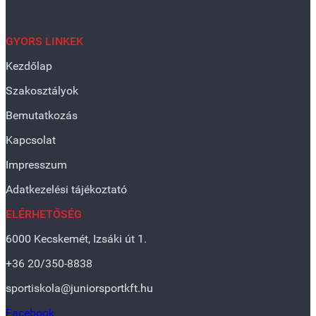
GYORS LINKEK
Kezdőlap
Szakosztályok
Bemutatkozás
Kapcsolat
Impresszum
Adatkezelési tájékoztató
ELÉRHETŐSÉG
6000 Kecskemét, Izsáki út 1.
+36 20/350-8838
sportiskola@juniorsportkft.hu
Facebook