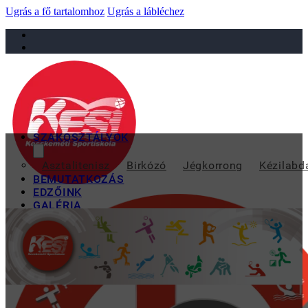
Ugrás a fő tartalomhoz
Ugrás a lábléchez
sportiskola@juniorsportkft.hu
SZAKOSZTÁLYOK
KESIS SIKEREK A
Asztalitenisz
Birkózó
Jégkorrong
Kézilabd
BEMUTATKOZÁS
EDZŐINK
GALÉRIA
TAO
KAPCSOLAT