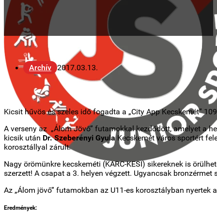
Archív
2017.03.13.
Kicsit hűvös és szeles idő fogadta a „City App Kecskemét” 10
A verseny az „Álom Jövő” futamokkal kezdődött, amelyet a hel
kicsik után
Dr. Szeberényi Gyula
Kecskemét város sportért fele
korosztállyal zárult.
Nagy örömünkre kecskeméti (KARC-KESI) sikereknek is örülhete
szerzett! A csapat a 3. helyen végzett. Ugyancsak bronzérmet 
Az „Álom jövő” futamokban az U11-es korosztályban nyertek a 
Eredmények: