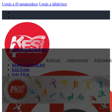
Ugrás a fő tartalomhoz
Ugrás a lábléchez
sportiskola@juniorsportkft.hu
SZAKOSZTÁLYOK
KESI GY
Asztalitenisz
Birkózó
Jégkorrong
Kézilabd
BEMUTATKOZÁS
EDZŐINK
GALÉRIA
TAO
KAPCSOLAT