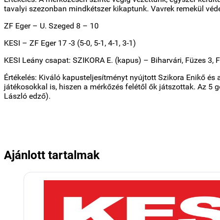
tavalyi szezonban mindkétszer kikaptunk. Vavrek remekül véde
ZF Eger – U. Szeged 8 – 10
KESI – ZF Eger 17 -3 (5-0, 5-1, 4-1, 3-1)
KESI Leány csapat: SZIKORA E. (kapus) – Biharvári, Füzes 3, Fö
Értékelés: Kiváló kapusteljesítményt nyújtott Szikora Enikő é
játékosokkal is, hiszen a mérkőzés felétől ők játszottak. Az 5 
László edző).
Ajánlott tartalmak