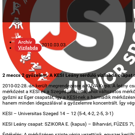
Archív
2010.03.03.
Vízilabda
2 meccs 2 győzelem. A KESI Leány serdülő vízilabda csapat n
2010-02-28.-án került megrendezésre a KUVA Kupa. A leány csa
mérkőzést a KESI és a Szeged játszotta, ahol változatos mérk
győzni az Eger csapatát, így a KESI-nek a harmadik mérkőzésre
hanem minden idegszálával a győzelemre koncentrált. Így végü
KESI – Universitas Szeged 14 – 12 (5-4, 4-2, 2-5, 3-1)
KESI Leány csapat: SZIKORA E. (kapus) – Biharvári, FÜZES 7!, 
Értékelés: A mérkőzésen szinte végig vezettünk, egyszer kerültü