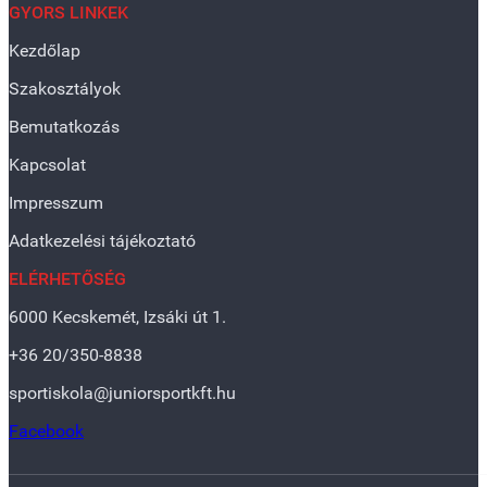
GYORS LINKEK
Kezdőlap
Szakosztályok
Bemutatkozás
Kapcsolat
Impresszum
Adatkezelési tájékoztató
ELÉRHETŐSÉG
6000 Kecskemét, Izsáki út 1.
+36 20/350-8838
sportiskola@juniorsportkft.hu
Facebook