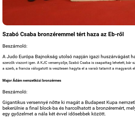
Szabó Csaba bronzéremmel tért haza az Eb-ről
Beszámoló:
A Judo Európa Bajnokság utolsó napján igazi huszárvágást ha
szerzők viszont igen. A KJC versenyzője, Szabó Csaba is csapattag lehetett, bár sz
a szerb, a francia válogatott is vesztesen hagyta el a varsói tatamit a magyaro
Major Ádám nemzetközi bronzérmes
Beszámoló:
Gigantikus versennyé nőtte ki magát a Budapest Kupa nemzetk
bekerülnie a final block-ba és harcolhatott a bronzéremért, me
egy győzelmet a nála két évvel idősebbek között.