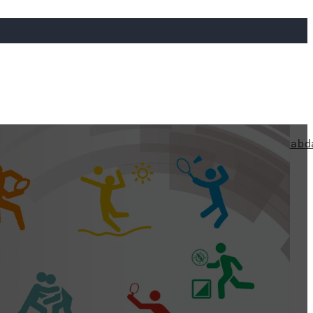
ya
Judo
Ökölvívás
Rögbi
Tollaslabda
Vízilabd