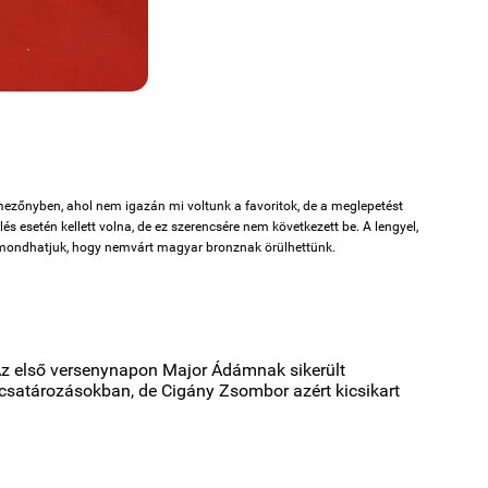
mezőnyben, ahol nem igazán mi voltunk a favoritok, de a meglepetést
és esetén kellett volna, de ez szerencsére nem következett be. A lengyel,
 elmondhatjuk, hogy nemvárt magyar bronznak örülhettünk.
Az első versenynapon Major Ádámnak sikerült
lőcsatározásokban, de Cigány Zsombor azért kicsikart