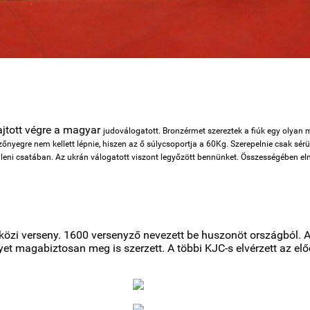
jtott végre a magyar
judoválogatott. Bronzérmet szereztek a fiúk egy olyan 
őnyegre nem kellett lépnie, hiszen az ő súlycsoportja a 60Kg. Szerepelnie csak sérül
k elleni csatában. Az ukrán válogatott viszont legyőzött bennünket. Összességében
özi verseny. 1600 versenyző nevezett be huszonöt országból. 
lyet magabiztosan meg is szerzett. A többi KJC-s elvérzett az e