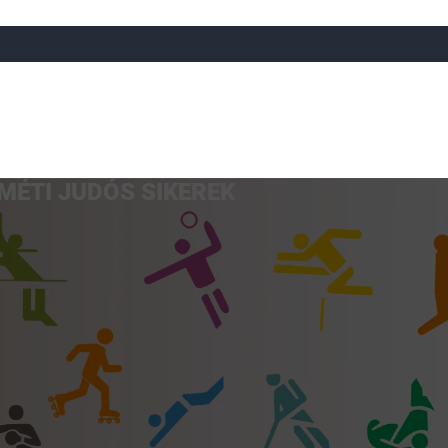
MÉTI JUDÓS SIKEREK
a
Röplabda
Tájfutás
Úszó
Atlétika
Görkorcsol