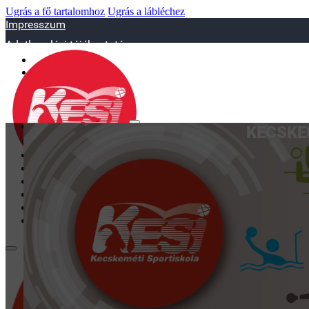
Ugrás a fő tartalomhoz
Ugrás a lábléchez
Impresszum
Adatkezelési tájékoztató
sportiskola@juniorsportkft.hu
SZAKOSZTÁLYOK
KECSKE
Asztalitenisz
Birkózó
Jégkorrong
Kézilabd
BEMUTATKOZÁS
EDZŐINK
GALÉRIA
TAO
KAPCSOLAT