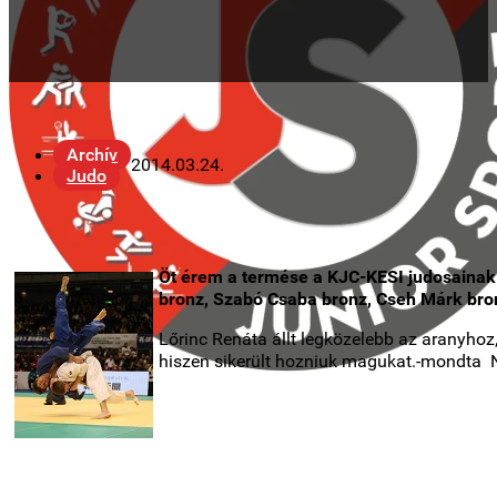
Archív
2014.03.24.
Judo
Öt érem a termése a KJC-KESI judosainak 
bronz,
Szabó Csaba bronz, Cseh Márk bron
Lőrinc Renáta állt legközelebb az aranyhoz
hiszen sikerült hozniuk magukat.-mondta 