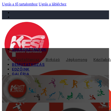
Ugrás a fő tartalomhoz
Ugrás a lábléchez
sportiskola@juniorsportkft.hu
SZAKOSZTÁLYOK
JUNIOR M
Asztalitenisz
Birkózó
Jégkorrong
Kézilabd
BEMUTATKOZÁS
EDZŐINK
GALÉRIA
TAO
KAPCSOLAT