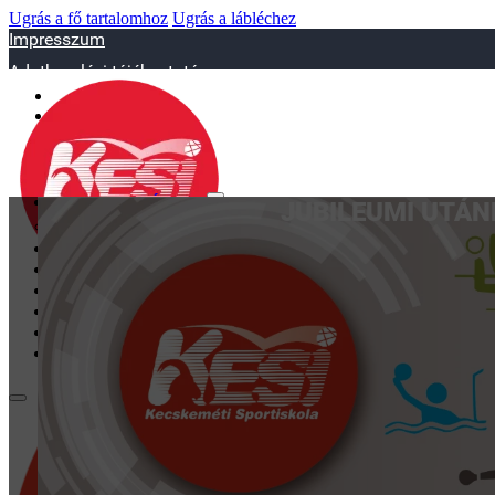
Ugrás a fő tartalomhoz
Ugrás a lábléchez
Impresszum
Adatkezelési tájékoztató
sportiskola@juniorsportkft.hu
SZAKOSZTÁLYOK
JUBILEUMI UTÁN
Asztalitenisz
Birkózó
Jégkorrong
Kézilabd
BEMUTATKOZÁS
EDZŐINK
GALÉRIA
TAO
KAPCSOLAT