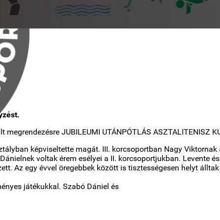
yzést.
került megrendezésre JUBILEUMI UTÁNPÓTLÁS ASZTALITENISZ KU
tályban képviseltette magát. III. korcsoportban Nagy Viktornak a
Dánielnek voltak érem esélyei a II. korcsoportjukban. Levente é
zett. Az egy évvel öregebbek között is tisztességesen helyt álltak
dményes játékukkal. Szabó Dániel és