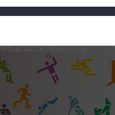
PÓTLÁS ASZTALITENISZ KUPA
a
Röplabda
Tájfutás
Úszó
Atlétika
Görkorcsol