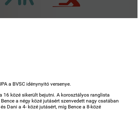
PA a BVSC idénynyitó versenye.
 16 közé sikerült bejutni. A korosztályos ranglista
s Bence a négy közé jutásért szenvedett nagy csatában
 és Dani a 4- közé jutásért, míg Bence a 8-közé