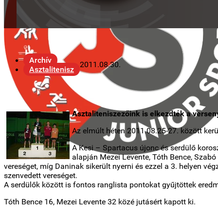
Archív
2011.08.30.
Asztalitenisz
Asztaliteniszezőink is elkezdték a versen
Az elmúlt héten 2011.08.25-27. között 
A Kesi – Spartacus újonc és serdülő korosz
alapján Mezei Levente, Tóth Bence, Szabó 
vereséget, míg Daninak sikerült nyerni és ezzel a 3. helyen vég
szenvedett vereséget.
A serdülők között is fontos ranglista pontokat gyűjtöttek ere
Tóth Bence 16, Mezei Levente 32 közé jutásért kapott ki.