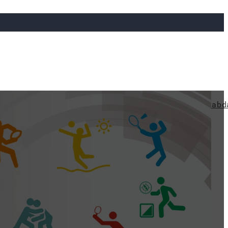
ya
Judo
Ökölvívás
Rögbi
Tollaslabda
Vízilabd