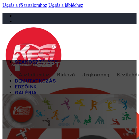
Ugrás a fő tartalomhoz
Ugrás a lábléchez
sportiskola@juniorsportkft.hu
SZAKOSZTÁLYOK
SZEPTEMBER 15-TŐL LEHET
Asztalitenisz
Birkózó
Jégkorrong
Kézilabd
BEMUTATKOZÁS
EDZŐINK
GALÉRIA
TAO
KAPCSOLAT