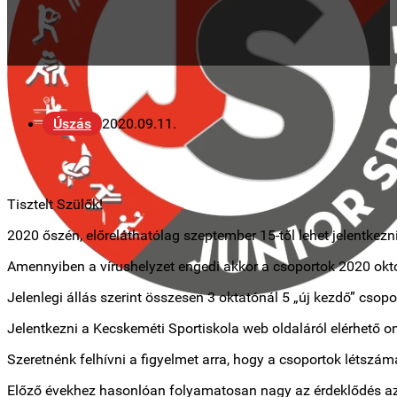
Úszás
2020.09.11.
Tisztelt Szülők!
2020 őszén, előreláthatólag szeptember 15-től lehet jelentkez
Amennyiben a vírushelyzet engedi akkor a csoportok 2020 októ
Jelenlegi állás szerint összesen 3 oktatónál 5 „új kezdő” csop
Jelentkezni a Kecskeméti Sportiskola web oldaláról elérhető on
Szeretnénk felhívni a figyelmet arra, hogy a csoportok létszáma
Előző évekhez hasonlóan folyamatosan nagy az érdeklődés az 