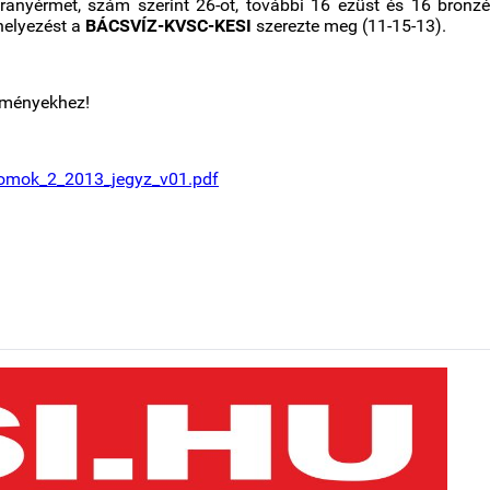
aranyérmet, szám szerint 26-ot, további 16 ezüst és 16 bronz
helyezést a
BÁCSVÍZ-KVSC-KESI
szerezte meg (11-15-13).
dményekhez!
yhomok_2_2013_jegyz_v01.pdf