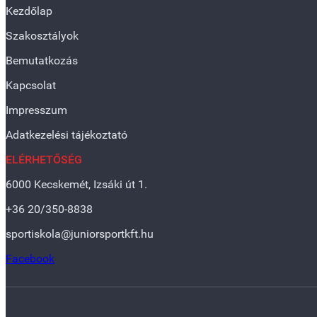
Kezdőlap
Szakosztályok
Bemutatkozás
Kapcsolat
Impresszum
Adatkezelési tájékoztató
ELÉRHETŐSÉG
6000 Kecskemét, Izsáki út 1.
+36 20/350-8838
sportiskola@juniorsportkft.hu
Facebook