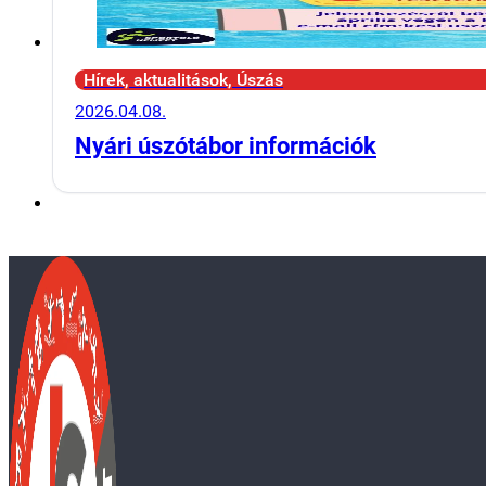
Hírek, aktualitások, Úszás
2026.04.08.
Nyári úszótábor információk