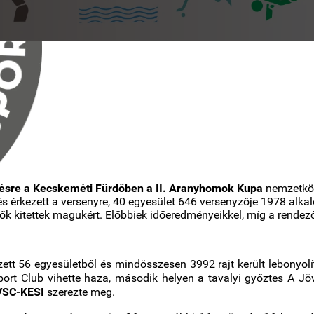
zésre a Kecskeméti Fürdőben a II. Aranyhomok Kupa
nemzetköz
s érkezett a versenyre, 40 egyesület 646 versenyzője 1978 alkal
k kitettek magukért. Előbbiek időeredményeikkel, míg a rendezők
ett 56 egyesületből és mindösszesen 3992 rajt került lebonyol
port Club vihette haza, második helyen a tavalyi győztes A Jö
SC-KESI
szerezte meg.