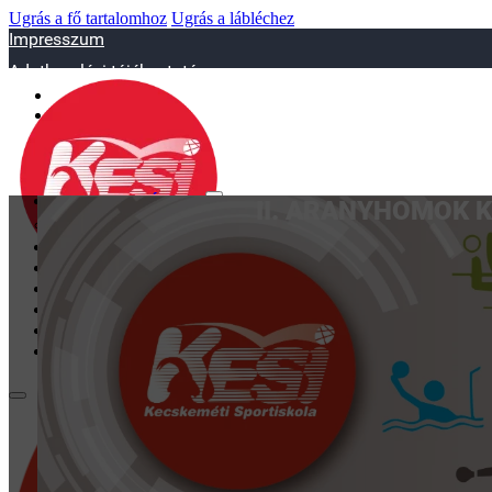
Ugrás a fő tartalomhoz
Ugrás a lábléchez
Impresszum
Adatkezelési tájékoztató
sportiskola@juniorsportkft.hu
SZAKOSZTÁLYOK
II. ARANYHOMOK K
Asztalitenisz
Birkózó
Jégkorrong
Kézilabd
BEMUTATKOZÁS
EDZŐINK
GALÉRIA
TAO
KAPCSOLAT