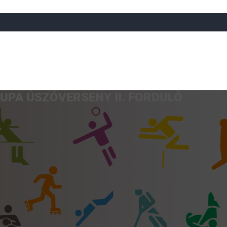
UPA ÚSZÓVERSENY II. FORDULÓ
a
Röplabda
Tájfutás
Úszó
Atlétika
Görkorcsol