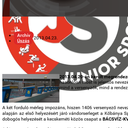
Archív
2013.04.23.
Úszás
201
3.04.20-án került megrende
hasonlóan most is jelentős nevezé
mind a versenyzők, mind a rendező
A két forduló mérleg impozáns, hiszen 1406 versenyező nevez
alapján az első helyezésért járó vándorserleget a Kőbánya S
dobogós helyezését a kecskeméti közös csapat a
BÁCSVÍZ-KV