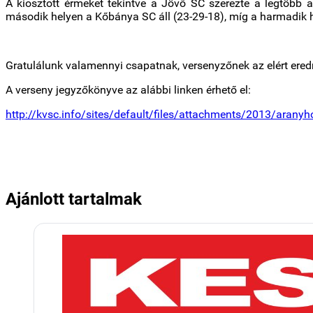
A kiosztott érmeket tekintve a Jövő SC szerezte a legtöbb 
második helyen a Kőbánya SC áll (23-29-18), míg a harmadik 
Gratulálunk valamennyi csapatnak, versenyzőnek az elért ere
A verseny jegyzőkönyve az alábbi linken érhető el:
http://kvsc.info/sites/default/files/attachments/2013/aran
Ajánlott tartalmak