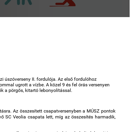
i úszóverseny II. fordulója. Az első fordulóhoz
ommal ugrott a vízbe. A közel 9 és fel órás versenyen
 a pörgős, kitartó lebonyolítással.
ításra. Az összesített csapatversenyben a MÚSZ pontok
vő SC Veolia csapata lett, míg az összesítés harmadik,