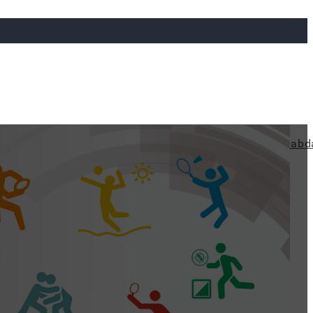
ya
Judo
Ökölvívás
Rögbi
Tollaslabda
Vízilabd