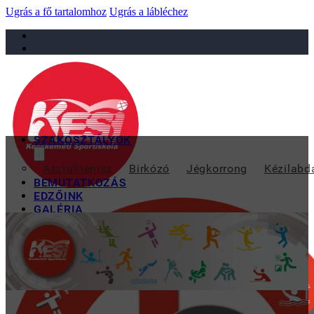
Ugrás a fő tartalomhoz
Ugrás a lábléchez
sportiskola@juniorsportkft.hu
SZAKOSZTÁLYOK
IF
Asztalitenisz
Birkózó
Jégkorrong
Kézilabd
BEMUTATKOZÁS
EDZŐINK
GALÉRIA
TAO
KAPCSOLAT