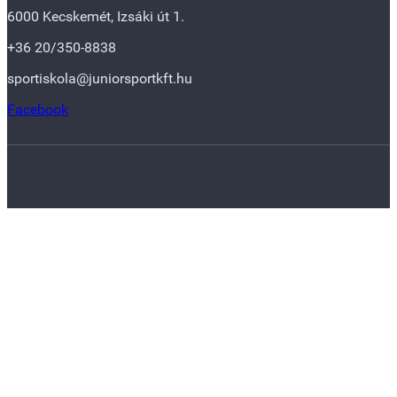
6000 Kecskemét, Izsáki út 1.
+36 20/350-8838
sportiskola@juniorsportkft.hu
Facebook