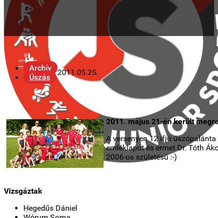
Archív
2011.05.25.
Úszás
2011. május 21-én került megre
A versenyen 12 ifjú úszópalánta 
emléklapot és érmet Dr. Tóth Ák
2006-os születésű :-)
Vizsgáztak
Hegedűs Dániel
Wórum Soma