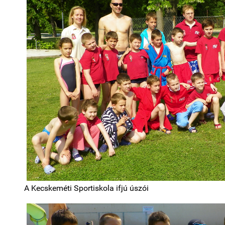
A Kecskeméti Sportiskola ifjú úszói