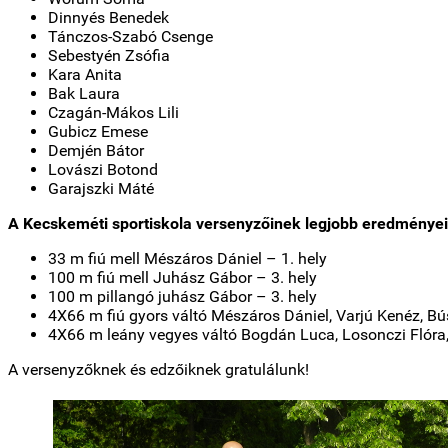
Dinnyés Benedek
Tánczos-Szabó Csenge
Sebestyén Zsófia
Kara Anita
Bak Laura
Czagán-Mákos Lili
Gubicz Emese
Demjén Bátor
Lovászi Botond
Garajszki Máté
A Kecskeméti sportiskola versenyzőinek legjobb eredményei
33 m fiú mell Mészáros Dániel – 1. hely
100 m fiú mell Juhász Gábor – 3. hely
100 m pillangó juhász Gábor – 3. hely
4X66 m fiú gyors váltó Mészáros Dániel, Varjú Kenéz, B
4X66 m leány vegyes váltó Bogdán Luca, Losonczi Flóra, 
A versenyzőknek és edzőiknek gratulálunk!