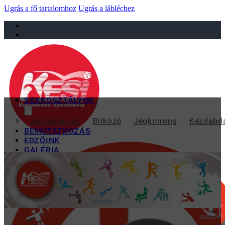
Ugrás a fő tartalomhoz
Ugrás a lábléchez
sportiskola@juniorsportkft.hu
SZAKOSZTÁLYOK
IFJÚ ÚSZÓINK VI
Asztalitenisz
Birkózó
Jégkorrong
Kézilabd
BEMUTATKOZÁS
EDZŐINK
GALÉRIA
TAO
KAPCSOLAT