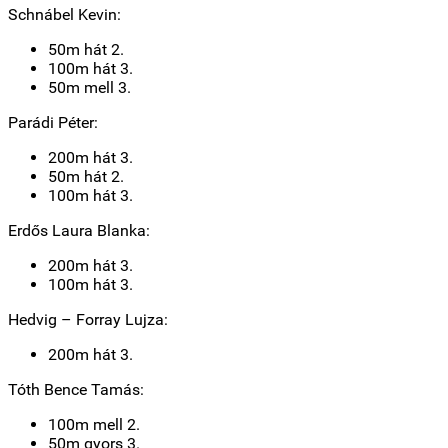
Schnábel Kevin:
50m hát 2.
100m hát 3.
50m mell 3.
Parádi Péter:
200m hát 3.
50m hát 2.
100m hát 3.
Erdős Laura Blanka:
200m hát 3.
100m hát 3.
Hedvig – Forray Lujza:
200m hát 3.
Tóth Bence Tamás:
100m mell 2.
50m gyors 3.