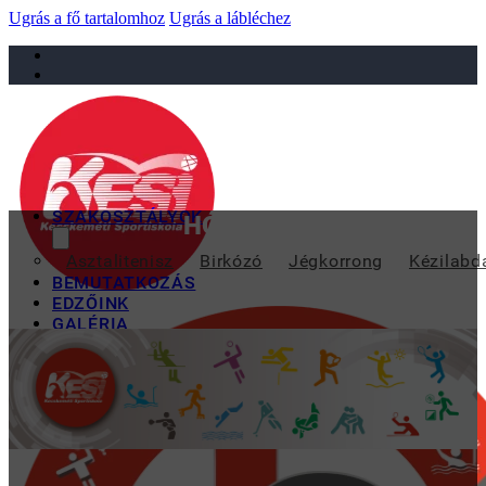
Ugrás a fő tartalomhoz
Ugrás a lábléchez
sportiskola@juniorsportkft.hu
SZAKOSZTÁLYOK
HÓDMEZŐVÁSÁRHELYEN 
Asztalitenisz
Birkózó
Jégkorrong
Kézilabd
BEMUTATKOZÁS
EDZŐINK
GALÉRIA
TAO
KAPCSOLAT