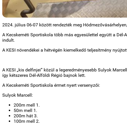
2024. július 06-07 között rendezték meg Hódmezővásárhelyen, 
A Kecskeméti Sportiskola több más egyesülettel együtt a Dél-Al
indult.
A KESI növendékei a hétvégén kiemelkedő teljesítmény nyújtotta
A KESI „kis delfinjei” közül a legeredményesebb Sulyok Marcell
így kétszeres Dél-Alföldi Régió bajnok lett.
A Kecskeméti Sportiskola érmet nyert versenyzői:
Sulyok Marcell:
200m mell 1.
50m mell 1.
200m hát 3.
100m mell 2.