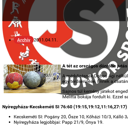
Archív
2011.04.11.
A tét az országos döntőbe jutás
A mérkőzésnek Dobos Ági nélkül 
egy térdsérülése. Ennek a csatá
Sajnos túl kemény játékot engedt
Melitta bokája fordult ki. Ezzel
Nyíregyháza-Kecskeméti SI 76:60 (19:15,19:12,11:16,27:17)
Kecskeméti SI: Pogány 20, Ősze 10, Kőházi 10/3, Kálló 3
Nyíregyháza legjobbjai: Papp 21/9, Ónya 19.