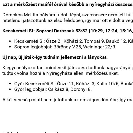
Ezt a mérkőzést msáfél órával később a nyíregyházi összecs
Domokos Melitta pályára tudott lépni, szerencsére nem lett túl
hitetlenül játszottunk az első félidőben, így már ott eldőlt a 
Kecskeméti SI- Soproni Darazsak 53:82 (10:29, 12:24, 15:16,
Kecskeméti SI: Ősze 2 , Kőházi 2, Tompai 9, Baukó 12, Ká
Sopron legjobbjai: Böröndy V.25, Weininger 22/3.
Új nap, új játék-így tudnám jellemezni a lányokat.
Kiegyensúlyozottan, mindenkit játszatva tudtunk nagyarányú gy
tudtuk volna hozni a Nyíregyháza elleni mérkőzésünket.
Győr-Kecskeméti SI: Ősze 11, Kőházi 3, Kálló 10/6, Bauk
Győr legjobbjai: Csikász 8, Doronyi 8.
A két vereség miatt nem jutottunk az országos döntőbe, így m