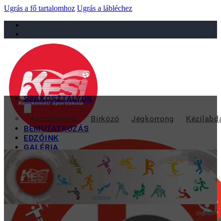
Ugrás a fő tartalomhoz
Ugrás a lábléchez
sportiskola@juniorsportkft.hu
SZAKOSZTÁLYOK
HÉTVÉGI LE
Asztalitenisz
Birkózó
Jégkorrong
Kézilabd
BEMUTATKOZÁS
EDZŐINK
GALÉRIA
TAO
KAPCSOLAT