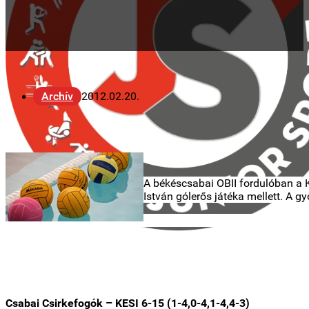
Archív
2012.02.20.
A békéscsabai OBII fordulóban a K
István gólerős játéka mellett. A g
Csabai Csirkefogók – KESI 6-15 (1-4,0-4,1-4,4-3)