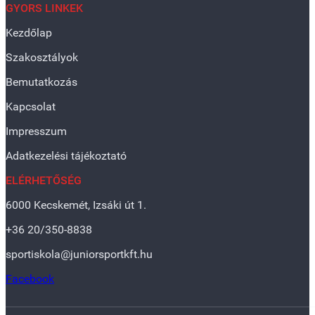
GYORS LINKEK
Kezdőlap
Szakosztályok
Bemutatkozás
Kapcsolat
Impresszum
Adatkezelési tájékoztató
ELÉRHETŐSÉG
6000 Kecskemét, Izsáki út 1.
+36 20/350-8838
sportiskola@juniorsportkft.hu
Facebook