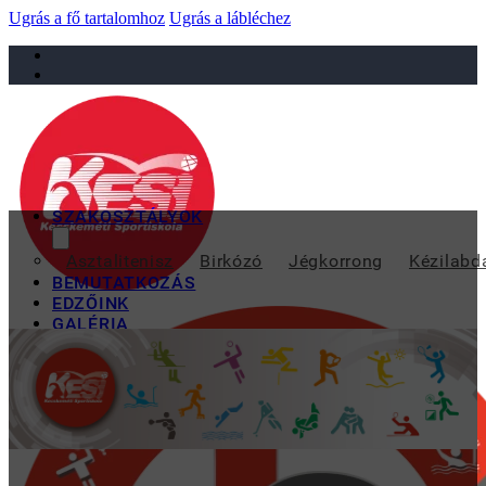
Ugrás a fő tartalomhoz
Ugrás a lábléchez
sportiskola@juniorsportkft.hu
SZAKOSZTÁLYOK
HAT PONTOT HOZOTT
Asztalitenisz
Birkózó
Jégkorrong
Kézilabd
BEMUTATKOZÁS
EDZŐINK
GALÉRIA
TAO
KAPCSOLAT