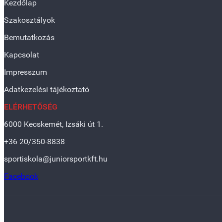
Kezdőlap
Szakosztályok
Bemutatkozás
Kapcsolat
Impresszum
Adatkezelési tájékoztató
ELÉRHETŐSÉG
6000 Kecskemét, Izsáki út 1.
+36 20/350-8838
sportiskola@juniorsportkft.hu
Facebook