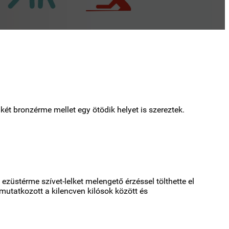
ét bronzérme mellet egy ötödik helyet is szereztek.
ezüstérme szívet-lelket melengető érzéssel tölthette el
mutatkozott a kilencven kilósok között és