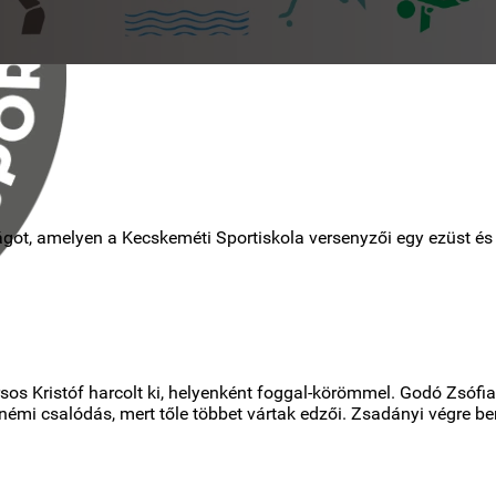
ot, amelyen a Kecskeméti Sportiskola versenyzői egy ezüst és k
sos Kristóf harcolt ki, helyenként foggal-körömmel. Godó Zsófia 
émi csalódás, mert tőle többet vártak edzői. Zsadányi végre be