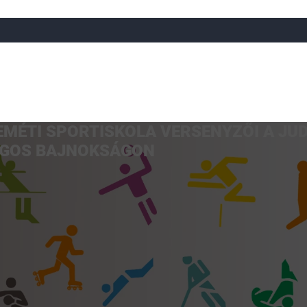
MÉTI SPORTISKOLA VERSENYZŐI A JU
a
Röplabda
Tájfutás
Úszó
Atlétika
Görkorcsol
GOS BAJNOKSÁGON