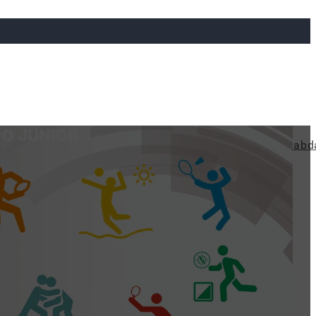
DO JUNIOR
ya
Judo
Ökölvívás
Rögbi
Tollaslabda
Vízilabd