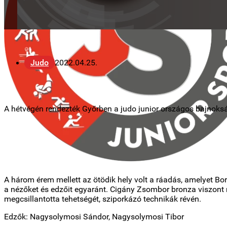
Judo
2022.04.25.
A hétvégén rendezték Győrben a judo junior országos bajnokság
A három érem mellett az ötödik hely volt a ráadás, amelyet Bor
a nézőket és edzőit egyaránt. Cigány Zsombor bronza viszont n
megcsillantotta tehetségét, sziporkázó technikák révén.
Edzők: Nagysolymosi Sándor, Nagysolymosi Tibor