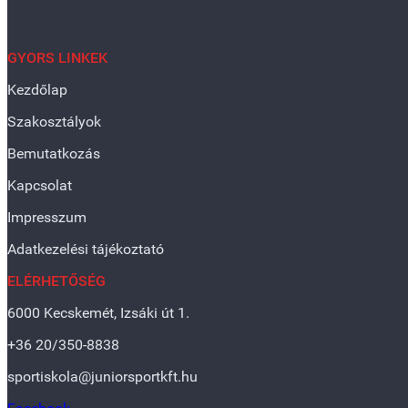
GYORS LINKEK
Kezdőlap
Szakosztályok
Bemutatkozás
Kapcsolat
Impresszum
Adatkezelési tájékoztató
ELÉRHETŐSÉG
6000 Kecskemét, Izsáki út 1.
+36 20/350-8838
sportiskola@juniorsportkft.hu