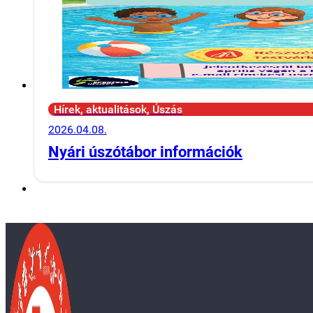
Hírek, aktualitások, Úszás
2026.04.08.
Nyári úszótábor információk