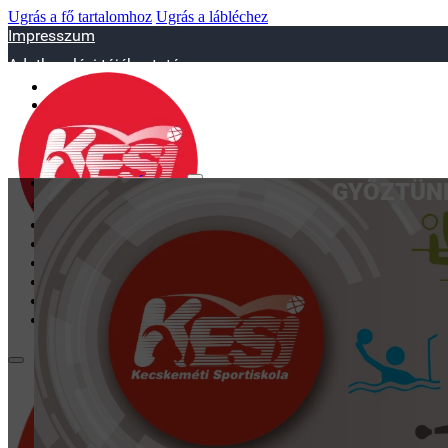
Ugrás a fő tartalomhoz
Ugrás a lábléchez
Impresszum
Adatkezelési tájékoztató
sportiskola@juniorsportkft.hu
SZAKOSZTÁLYOK
GYŐZTÜNK
Asztalitenisz
Birkózó
Jégkorrong
Kézilabd
BEMUTATKOZÁS
EDZŐINK
GALÉRIA
TAO
KAPCSOLAT