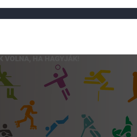
 VOLNA, HA HAGYJÁK!
a
Röplabda
Tájfutás
Úszó
Atlétika
Görkorcsol