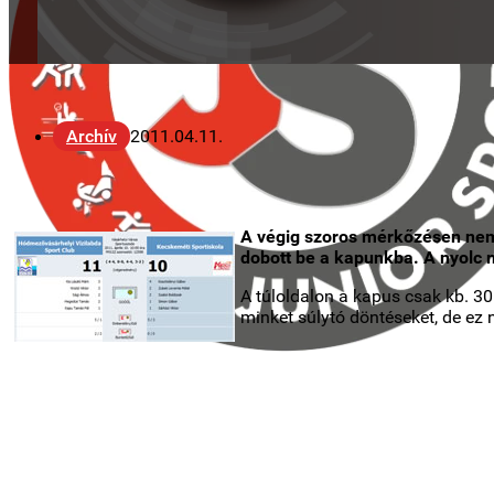
Archív
2011.04.11.
A végig szoros mérkőzésen nem 
dobott be a kapunkba. A nyolc m
A túloldalon a kapus csak kb. 30
minket súlytó döntéseket, de ez