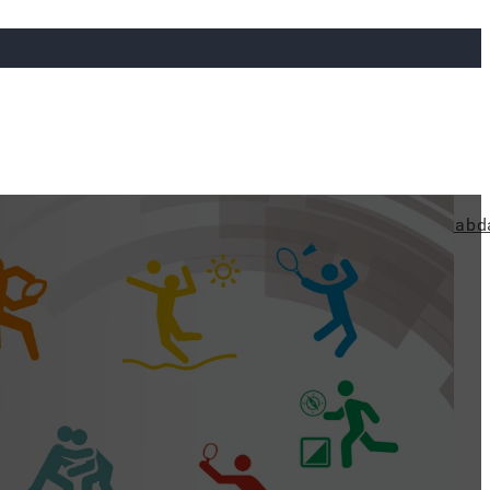
ya
Judo
Ökölvívás
Rögbi
Tollaslabda
Vízilabd