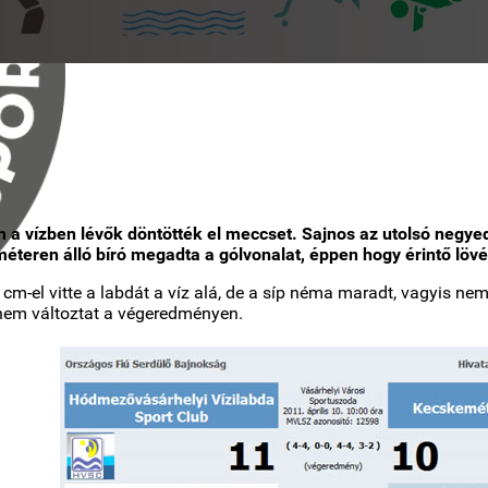
a vízben lévők döntötték el meccset. Sajnos az utolsó negyed
éteren álló bíró megadta a gólvonalat, éppen hogy érintő lövé
 cm-el vitte a labdát a víz alá, de a síp néma maradt, vagyis 
 nem változtat a végeredményen.