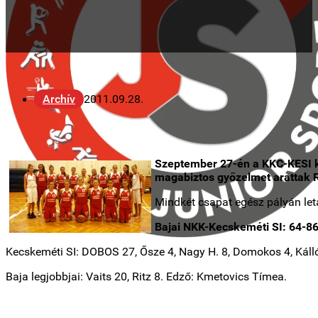
Archív
2011.09.28.
Szeptember 27-én a KKC-KESI kad
magabiztos győzelmet arattak R
Mindkét csapat egész pályán letá
Bajai NKK-Kecskeméti SI: 64-86 
Kecskeméti SI: DOBOS 27, Ősze 4, Nagy H. 8, Domokos 4, Kálló
Baja legjobbjai: Vaits 20, Ritz 8. Edző: Kmetovics Tímea.