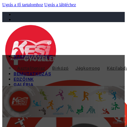
Ugrás a fő tartalomhoz
Ugrás a lábléchez
sportiskola@juniorsportkft.hu
SZAKOSZTÁLYOK
GYŐZELEMMEL KEZDTEK A KADE
Asztalitenisz
Birkózó
Jégkorrong
Kézilabd
BEMUTATKOZÁS
EDZŐINK
GALÉRIA
TAO
KAPCSOLAT