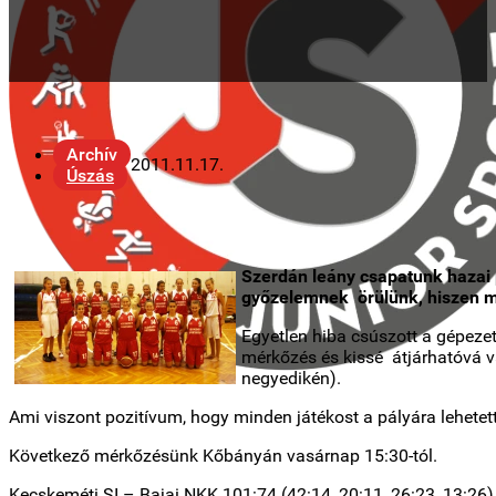
Archív
2011.11.17.
Úszás
Szerdán leány csapatunk hazai
győzelemnek örülünk, hiszen m
Egyetlen hiba csúszott a gépeze
mérkőzés és kissé átjárhatóvá v
negyedikén).
Ami viszont pozitívum, hogy minden játékost a pályára lehetet
Következő mérkőzésünk Kőbányán vasárnap 15:30-tól.
Kecskeméti SI – Bajai NKK 101:74 (42:14, 20:11, 26:23, 13:26)