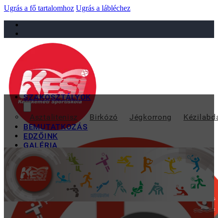
Ugrás a fő tartalomhoz
Ugrás a lábléchez
sportiskola@juniorsportkft.hu
SZAKOSZTÁLYOK
GYŐZELEM A
Asztalitenisz
Birkózó
Jégkorrong
Kézilabd
BEMUTATKOZÁS
EDZŐINK
GALÉRIA
TAO
KAPCSOLAT