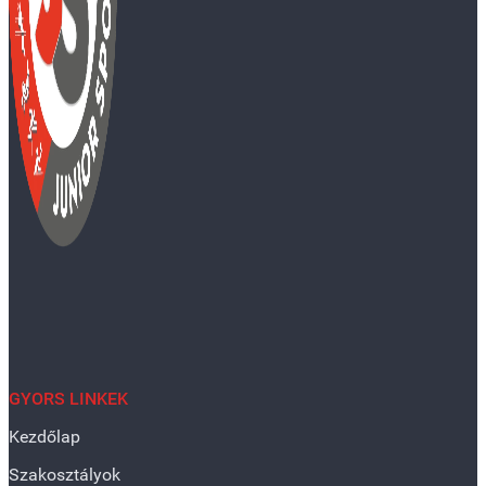
GYORS LINKEK
Kezdőlap
Szakosztályok