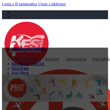
Ugrás a fő tartalomhoz
Ugrás a lábléchez
sportiskola@juniorsportkft.hu
SZAKOSZTÁLYOK
G
Asztalitenisz
Birkózó
Jégkorrong
Kézilabd
BEMUTATKOZÁS
EDZŐINK
GALÉRIA
TAO
KAPCSOLAT