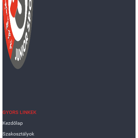
GYORS LINKEK
Kezdőlap
Szakosztályok