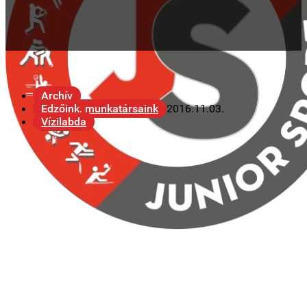
Archív
Edzőink, munkatársaink
2016.11.03.
Vízilabda