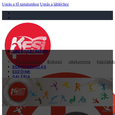
Ugrás a fő tartalomhoz
Ugrás a lábléchez
sportiskola@juniorsportkft.hu
SZAKOSZTÁLYOK
FOGADTAM VELE, HO
Asztalitenisz
Birkózó
Jégkorrong
Kézilabd
BEMUTATKOZÁS
EDZŐINK
GALÉRIA
TAO
KAPCSOLAT