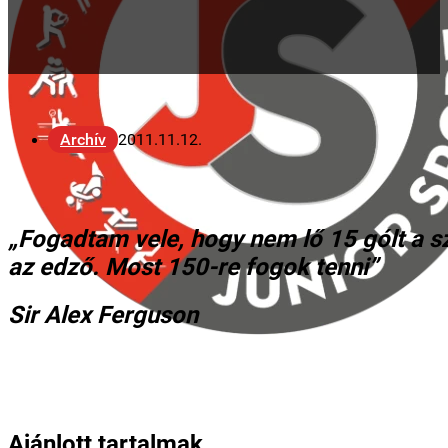
Archív
2011.11.12.
„Fogadtam vele, hogy nem lő 15 gólt a s
az edző. Most 150-re fogok tenni”
Sir Alex Ferguson
Ajánlott tartalmak