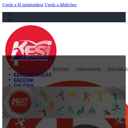
Ugrás a fő tartalomhoz
Ugrás a lábléchez
sportiskola@juniorsportkft.hu
SZAKOSZTÁLYOK
EZÜSTÉRMES 
Asztalitenisz
Birkózó
Jégkorrong
Kézilabd
BEMUTATKOZÁS
EDZŐINK
GALÉRIA
TAO
KAPCSOLAT