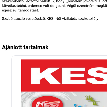
szakembertől, edzőtől hallottuk, hogy: „remélem jövőre ti is jö
következtetést, érdemes volt dolgozni. Végül szeretném meg
egész évi támogatást.
Szabó László vezetőedző, KESI Női vízilabda szakosztály
Ajánlott tartalmak