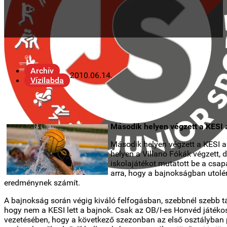
Archív
2010.06.14.
Vízilabda
Második helyen végzett a KESI 
Második helyen végzett a KESI a
helyen a Villanó Fókák végzett, 
iskolajátékot mutatott be a csap
arra, hogy a bajnokságban utolér
eredménynek számít.
A bajnokság során végig kiváló felfogásban, szebbnél szebb t
hogy nem a KESI lett a bajnok. Csak az OB/I-es Honvéd játékosai
vezetésében, hogy a következő szezonban az első osztályban p