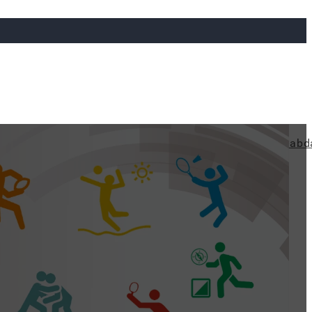
ya
Judo
Ökölvívás
Rögbi
Tollaslabda
Vízilabd