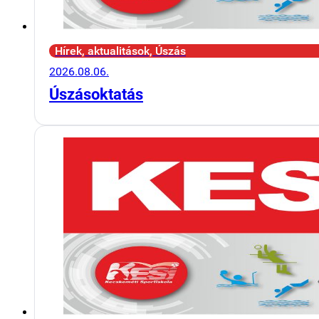
Hírek, aktualitások, Úszás
2026.08.06.
Úszásoktatás