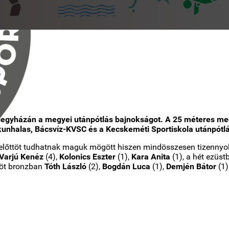
egyházán a megyei utánpótlás bajnokságot. A 25 méteres med
kunhalas, Bácsvíz-KVSC és a Kecskeméti Sportiskola utánpótlás
lőttöt tudhatnak maguk mögött hiszen mindösszesen tizennyolcs
Varjú Kenéz
(4),
Kolonics Eszter
(1),
Kara Anita
(1), a hét ezüs
 öt bronzban
Tóth László
(2),
Bogdán Luca
(1),
Demjén Bátor
(1)