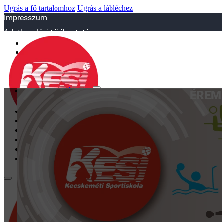
Ugrás a fő tartalomhoz
Ugrás a lábléchez
Impresszum
Adatkezelési tájékoztató
sportiskola@juniorsportkft.hu
SZAKOSZTÁLYOK
ÉREM
Asztalitenisz
Birkózó
Jégkorrong
Kézilabd
BEMUTATKOZÁS
EDZŐINK
GALÉRIA
TAO
KAPCSOLAT