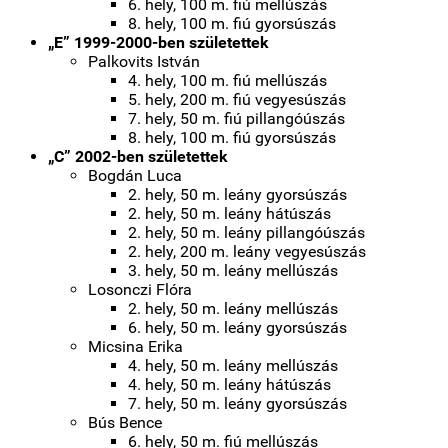
6. hely, 100 m. fiú mellúszás
8. hely, 100 m. fiú gyorsúszás
„E” 1999-2000-ben születettek
Palkovits István
4. hely, 100 m. fiú mellúszás
5. hely, 200 m. fiú vegyesúszás
7. hely, 50 m. fiú pillangóúszás
8. hely, 100 m. fiú gyorsúszás
„C” 2002-ben születettek
Bogdán Luca
2. hely, 50 m. leány gyorsúszás
2. hely, 50 m. leány hátúszás
2. hely, 50 m. leány pillangóúszás
2. hely, 200 m. leány vegyesúszás
3. hely, 50 m. leány mellúszás
Losonczi Flóra
2. hely, 50 m. leány mellúszás
6. hely, 50 m. leány gyorsúszás
Micsina Erika
4. hely, 50 m. leány mellúszás
4. hely, 50 m. leány hátúszás
7. hely, 50 m. leány gyorsúszás
Bús Bence
6. hely, 50 m. fiú mellúszás