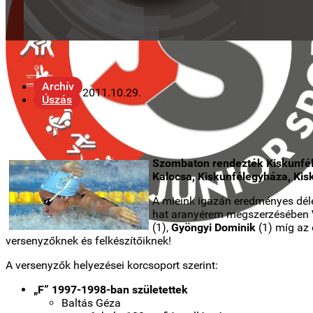
Archív
2011.10.29.
Úszás
Szombaton rendezték Kiskunfél
Kalocsa, Kiskunfélegyháza, Kis
A mieink igazán eredményes déle
hat aranyérem megszerzésében
(1),
Gyöngyi Dominik
(1) míg az
versenyzőknek és felkészítőiknek!
A versenyzők helyezései korcsoport szerint:
„F” 1997-1998-ban születettek
Baltás Géza