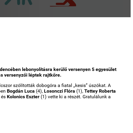
encében lebonyolításra kerülő versenyen 5 egyesület
 versenyzői léptek rajtkőre.
zor szólították dobogóra a fiatal „kesis” úszókat. A
tben
Bogdán Luca
(4),
Losonczi Flóra
(1),
Tettey Roberta
 és
Kolonics Eszter
(1) vette ki a részét. Gratulálunk a