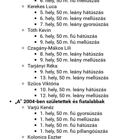
6. hely, 50 m. fiú mellúszás
Kerekes Luca
5. hely, 50 m. leány hátúszás
6. hely, 50 m. leány mellúszás
7. hely, 50 m. leány gyorsúszás
Tóth Kevin
6. hely, 50 m. fiú hátúszás
9. hely, 50 m. fiú mellúszás
Czagány-Mákos Lili
8. hely, 50 m. leány hátúszás
9. hely, 50 m. leány mellúszás
Tarjányi Réka
9. hely, 50 m. leány hátúszás
13. hely, 50 m. leány mellúszás
Szűcs Viktória
10. hely, 50 m. leány hátúszás
12. hely, 50 m. leány mellúszás
„A” 2004-ben születettek és fiatalabbak
Varjú Kenéz
1. hely, 50 m. fiú gyorsúszás
1. hely, 50 m. fiú mellúszás
1. hely, 50 m. fiú hátúszás
1. hely, 50 m. fiú pillangóúszás
Kolonics Eszter