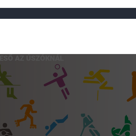
ESŐ AZ ÚSZÓKNÁL
a
Röplabda
Tájfutás
Úszó
Atlétika
Görkorcsol