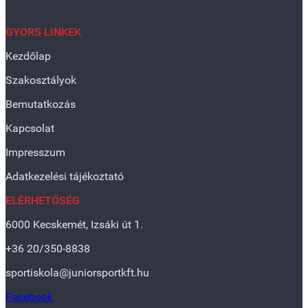
GYORS LINKEK
Kezdőlap
Szakosztályok
Bemutatkozás
Kapcsolat
Impresszum
Adatkezelési tájékoztató
ELÉRHETŐSÉG
6000 Kecskemét, Izsáki út 1.
+36 20/350-8838
sportiskola@juniorsportkft.hu
Facebook