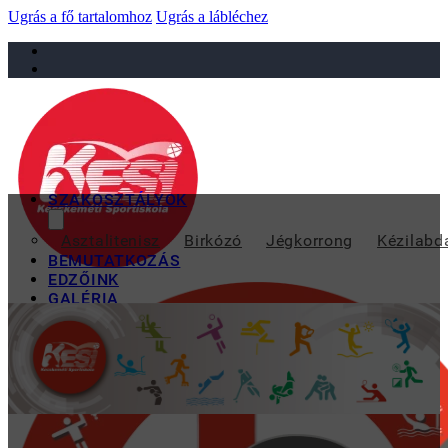
Ugrás a fő tartalomhoz
Ugrás a lábléchez
sportiskola@juniorsportkft.hu
SZAKOSZTÁLYOK
Asztalitenisz
Birkózó
Jégkorrong
Kézilabd
BEMUTATKOZÁS
EDZŐINK
GALÉRIA
TAO
KAPCSOLAT