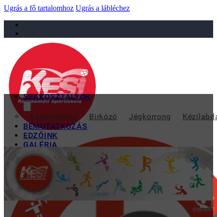
Ugrás a fő tartalomhoz
Ugrás a lábléchez
sportiskola@juniorsportkft.hu
SZAKOSZTÁLYOK
Asztalitenisz
Birkózó
Jégkorrong
Kézilabd
BEMUTATKOZÁS
EDZŐINK
GALÉRIA
TAO
KAPCSOLAT