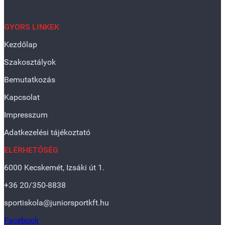
GYORS LINKEK
Kezdőlap
Szakosztályok
Bemutatkozás
Kapcsolat
Impresszum
Adatkezelési tájékoztató
ELÉRHETŐSÉG
6000 Kecskemét, Izsáki út 1.
+36 20/350-8838
sportiskola@juniorsportkft.hu
Facebook