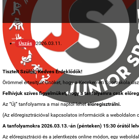
Úszás
2026.03.11.
Tisztelt Szülők, Kedves Érdeklődők!
Örömmel értesítjük Önöket, hogy a Kecskeméti Sportiskola ús
Felhívjuk szíves figyelmüket, hogy a tanfolyamra csak előreg
Az “Új” tanfolyamra a mai naptól lehet
előregisztrálni.
(Az előregisztrációval kapcsolatos információk a weboldalon 
A tanfolyamokra 2026.03.13.-án (pénteken) 15:30 órától lehe
Az előregisztráció és a jelentkezés online módon, egy weboldal