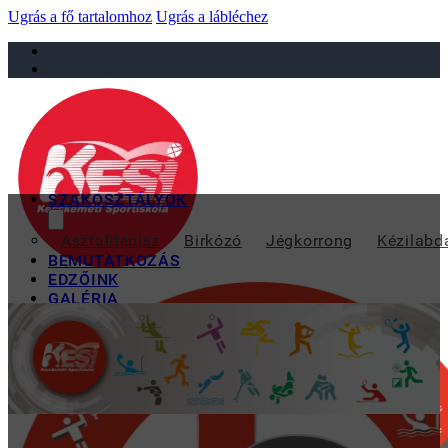
Ugrás a fő tartalomhoz
Ugrás a lábléchez
sportiskola@juniorsportkft.hu
SZAKOSZTÁLYOK
ELŐREGISZTR
Asztalitenisz
Birkózó
Jégkorrong
Kézilabd
BEMUTATKOZÁS
EDZŐINK
GALÉRIA
TAO
KAPCSOLAT