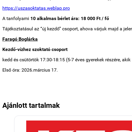
https://uszasoktatas.weblap.pro
A tanfolyami
10 alkalmas bérlet ára: 18 000 Ft / fő
Tájékoztatásul az “új kezdő” csoport, ahova várjuk majd a jel
Faragó Boglárka
Kezdő-vízhez szoktató csoport
kedd és csütörtök 17:30-18:15 (5-7 éves gyerekek részére,
akik 
Első óra: 2026.március 17.
Ajánlott tartalmak