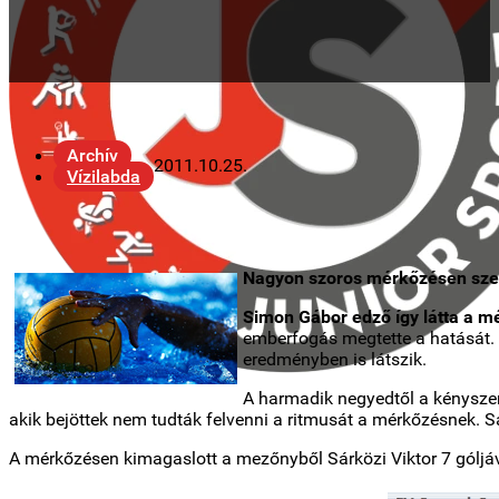
Archív
2011.10.25.
Vízilabda
Nagyon szoros mérkőzésen szen
Simon Gábor edző így látta a m
emberfogás megtette a hatását.
eredményben is látszik.
A harmadik negyedtől a kényszerű
akik bejöttek nem tudták felvenni a ritmusát a mérkőzésnek. Saj
A mérkőzésen kimagaslott a mezőnyből Sárközi Viktor 7 góljáv