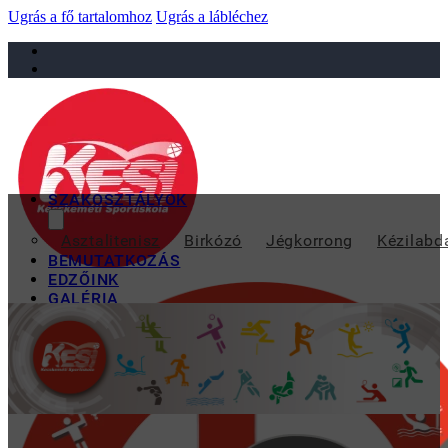
Ugrás a fő tartalomhoz
Ugrás a lábléchez
sportiskola@juniorsportkft.hu
SZAKOSZTÁLYOK
EGY GÓLO
Asztalitenisz
Birkózó
Jégkorrong
Kézilabd
BEMUTATKOZÁS
EDZŐINK
GALÉRIA
TAO
KAPCSOLAT