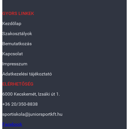
GYORS LINKEK
Kezdőlap
Szakosztályok
Bemutatkozás
Kapcsolat
Impresszum
Adatkezelési tájékoztató
ELÉRHETŐSÉG
6000 Kecskemét, Izsáki út 1.
+36 20/350-8838
sportiskola@juniorsportkft.hu
Facebook