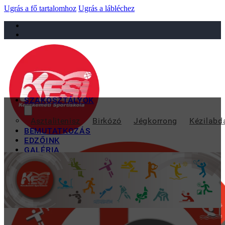
Ugrás a fő tartalomhoz
Ugrás a lábléchez
sportiskola@juniorsportkft.hu
SZAKOSZTÁLYOK
Asztalitenisz
Birkózó
Jégkorrong
Kézilabd
BEMUTATKOZÁS
EDZŐINK
GALÉRIA
TAO
KAPCSOLAT