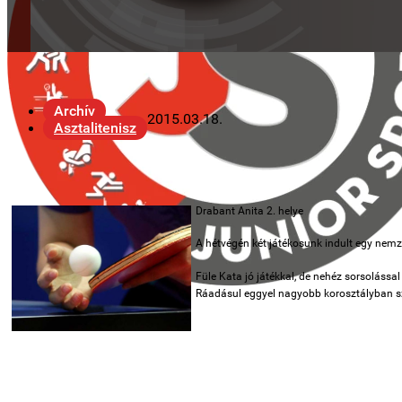
Archív
2015.03.18.
Asztalitenisz
Draba
nt Anita 2. helye
A hétvégén két játékosunk indult egy nem
Füle Kata jó játékkal, de nehéz sorsolással 
Ráadásul eggyel nagyobb korosztályban sz