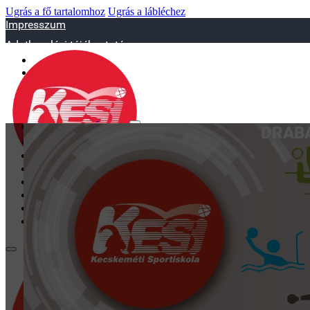
Ugrás a fő tartalomhoz
Ugrás a lábléchez
Impresszum
Adatkezelési tájékoztató
sportiskola@juniorsportkft.hu
SZAKOSZTÁLYOK
DRABA
Asztalitenisz
Birkózó
Jégkorrong
Kézilabd
BEMUTATKOZÁS
EDZŐINK
GALÉRIA
TAO
KAPCSOLAT