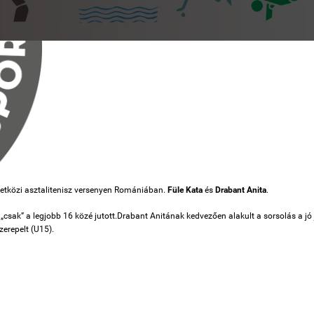
zetközi asztalitenisz versenyen Romániában.
Füle Kata
és
Drabant Anita
.
„csak” a legjobb 16 közé jutott.
Drabant Anitának kedvezően alakult a sorsolás
a jó
erepelt (U15).