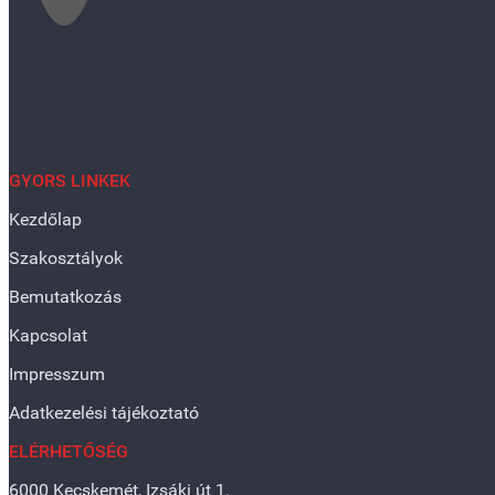
GYORS LINKEK
Kezdőlap
Szakosztályok
Bemutatkozás
Kapcsolat
Impresszum
Adatkezelési tájékoztató
ELÉRHETŐSÉG
6000 Kecskemét, Izsáki út 1.