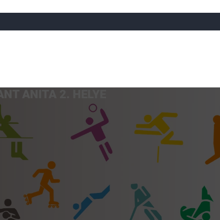
NT ANITA 2. HELYE
a
Röplabda
Tájfutás
Úszó
Atlétika
Görkorcsol