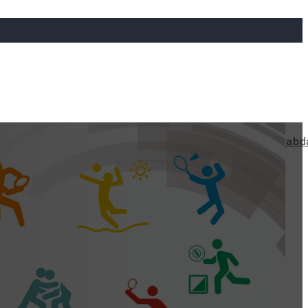
ya
Judo
Ökölvívás
Rögbi
Tollaslabda
Vízilabd