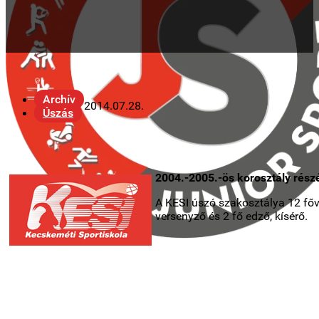
Archív
2014.07.28.
Úszás
2004.-2005.-ös korosztály részé
A KESI úszó szakosztálya 12 főve
versenyző és 2 fő edző, kísérő.