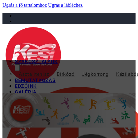
Ugrás a fő tartalomhoz
Ugrás a lábléchez
sportiskola@juniorsportkft.hu
SZAKOSZTÁLYOK
DELFIN 
Asztalitenisz
Birkózó
Jégkorrong
Kézilabd
BEMUTATKOZÁS
EDZŐINK
GALÉRIA
TAO
KAPCSOLAT