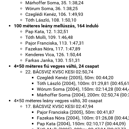
Márhoffer Soma, 35. 1:38,24
Wórum Soma, 36. 1:38,25
Czeglédi Kenéz, 106. 1:49,93
Tóth László, 108. 1:50,10
100 méteres leány mellúszás, 164 induló
Pap Kata, 12. 1:32,51
Tóth Molli, 109. 1:46,48
Pajor Franciska, 113. 1:47,31
Fazekas Nóra, 117. 1:47,89
Kenderes Vica, 126. 1:50,44
Farkas Janka, 130. 1:51,31
4×50 méteres fiú vegyes váltó, 24 csapat
22. BÁCSVIZ KVSC KESI 02:50,74
Czeglédi Kenéz (2005), 50m: 00:44,20
Tóth László (2004), 100m: 01:29,81 (00:45,61
Wórum Soma (2004), 150m: 02:14,28 (00:44,
Márhoffer Soma (2004), 200m: 02:50,74 (00:
4×50 méteres leány vegyes váltó, 30 csapat
17. BÁCSVIZ KVSC KESI 02:47,94
Pajor Franciska (2005), 50m: 00:41,87
Fazekas Nóra (2004), 100m: 01:26,08 (00:44,
Pap Kata (2004), 150m: 02:10,17 (00:44,09)