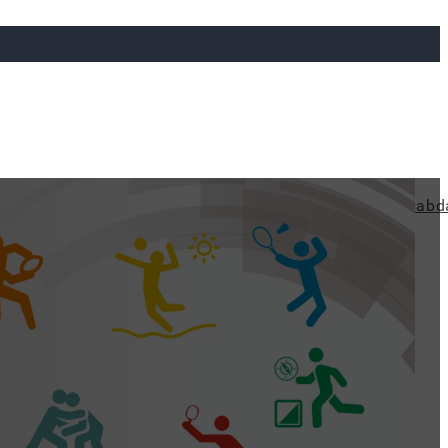
ya
Judo
Ökölvívás
Rögbi
Tollaslabda
Vízilabd