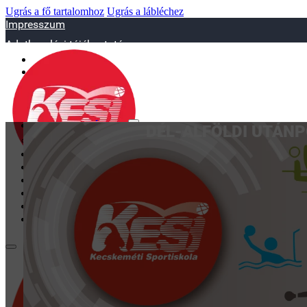
Ugrás a fő tartalomhoz
Ugrás a lábléchez
Impresszum
Adatkezelési tájékoztató
sportiskola@juniorsportkft.hu
SZAKOSZTÁLYOK
DÉL-ALFÖLDI UTÁNP
Asztalitenisz
Birkózó
Jégkorrong
Kézilabd
BEMUTATKOZÁS
EDZŐINK
GALÉRIA
TAO
KAPCSOLAT