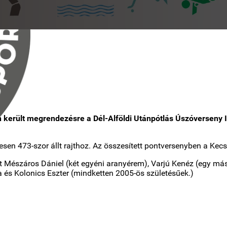
 került megrendezésre a Dél-Alföldi Utánpótlás Úszóverseny
en 473-szor állt rajthoz. Az összesített pontversenyben a Kecs
t Mészáros Dániel (két egyéni aranyérem), Varjú Kenéz (egy más
ta és Kolonics Eszter (mindketten 2005-ös születésűek.)