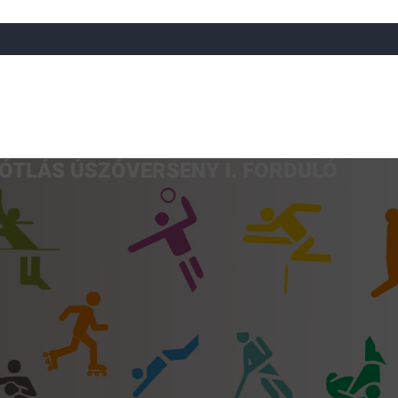
ÓTLÁS ÚSZÓVERSENY I. FORDULÓ
a
Röplabda
Tájfutás
Úszó
Atlétika
Görkorcsol