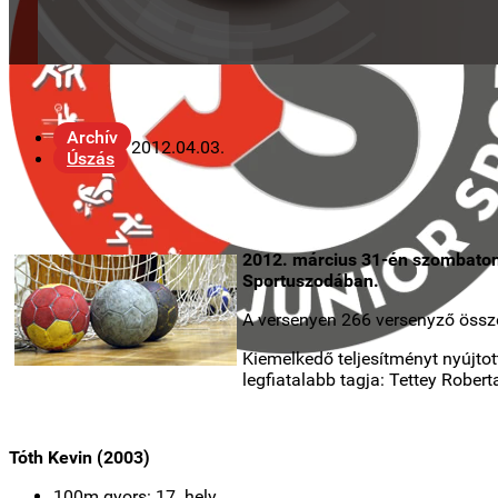
Archív
2012.04.03.
Úszás
2012. március 31-én szombaton
Sportuszodában.
A versenyen 266 versenyző összes
Kiemelkedő teljesítményt nyújtot
legfiatalabb tagja: Tettey Rober
Tóth Kevin (2003)
100m gyors: 17. hely