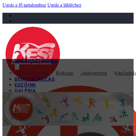
Ugrás a fő tartalomhoz
Ugrás a lábléchez
sportiskola@juniorsportkft.hu
SZAKOSZTÁLYOK
CSAP
Asztalitenisz
Birkózó
Jégkorrong
Kézilabd
BEMUTATKOZÁS
EDZŐINK
GALÉRIA
TAO
KAPCSOLAT