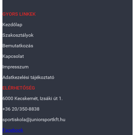
GYORS LINKEK
Kezdőlap
Szakosztályok
Bemutatkozás
Kapcsolat
Impresszum
Adatkezelési tájékoztató
ELÉRHETŐSÉG
6000 Kecskemét, Izsáki út 1.
+36 20/350-8838
sportiskola@juniorsportkft.hu
Facebook