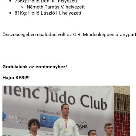
73Kg: Holló Dani III. helyezett
Németh Tamás V. helyezett
81Kg: Holló László III. helyezett
Összességében csalódás volt az O.B. Mindenképpen aranypár
Gratulálunk az
eredményhez
!
Hajrá KESI!!!