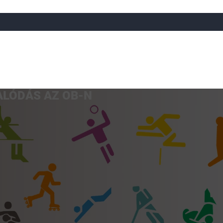
ALÓDÁS AZ OB-N
a
Röplabda
Tájfutás
Úszó
Atlétika
Görkorcsol