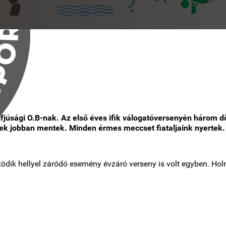
ifjúsági O.B-nak. Az első éves ifik válogatóversenyén három dö
sek jobban mentek. Minden érmes meccset
fiataljaink nyertek.
dik hellyel záródó esemény évzáró verseny is volt egyben. Hol