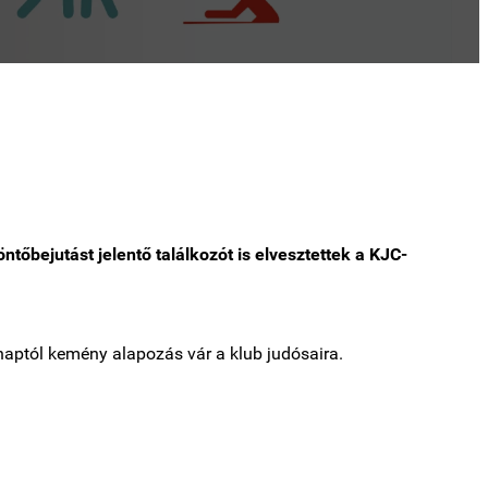
ntőbejutást jelentő találkozót is elvesztettek a KJC-
naptól kemény alapozás vár a klub judósaira.