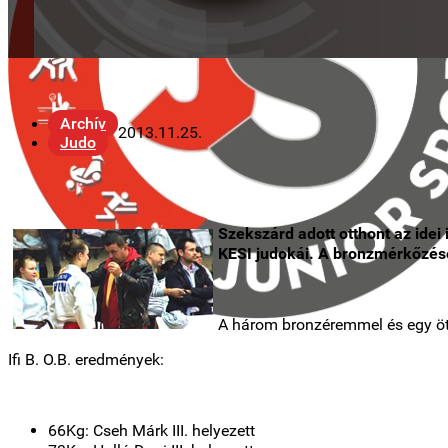
Archív
2013.11.25.
Judo
Szekszárd adott otthont az idei 
KESI judokái. A bronzmérkőzé
A három bronzéremmel és egy ötö
Ifi B. O.B. eredmények:
66Kg: Cseh Márk III. helyezett