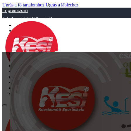
Ugrás a fő tartalomhoz
Ugrás a lábléchez
Impresszum
Adatkezelési tájékoztató
sportiskola@juniorsportkft.hu
SZAKOSZTÁLYOK
CS
Asztalitenisz
Birkózó
Jégkorrong
Kézilabd
BEMUTATKOZÁS
EDZŐINK
GALÉRIA
TAO
KAPCSOLAT