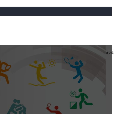
ya
Judo
Ökölvívás
Rögbi
Tollaslabda
Vízilabd