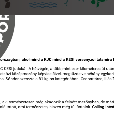
tországban, ahol mind a KJC mind a KESI versenyzői tatamira 
C-KESI judokái. A hétvégén, a több,mint ezer
kilométeres
út után
tközi középmezőny képviselőivel, megtűzdelve néhány egykori 
i Sándor szerezte a 81 kg-os kategóriában. Csapattársa, Illés 
l, aki természetesen még akadozik a felnőtt mezőnyben, de máris v
áltatott, ami természetes, hiszen még túl fiatalok.
Csillag Istv