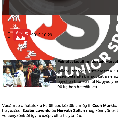
Archív
2013.10.29.
Judo
Felnőtt viadalt rendeztek Horvá
Villámutazáson vettek részt a KJ
szembetalálták magukat a nemze
egyetlen bronzérmét Nagysolymos
90 kg-ban hetedik lett.
Vasárnap a fiatalokra került sor, köztük a még ifi
Cseh Márk
ka
helyezése.
Szabó Levente
és
Horváth Zoltán
még könnyűnek tal
versenyzőnktől így is szép volt a helytállás.