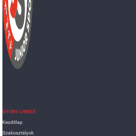
GYORS LINKEK
Kezdőlap
Szakosztályok