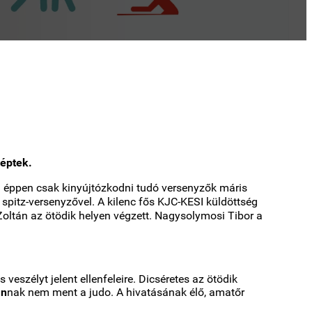
léptek.
 éppen csak kinyújtózkodni tudó versenyzők máris
spitz-
versenyzővel. A kilenc fős KJC-KESI küldöttség
Zoltán az ötödik helyen
végzett. Nagysolymosi Tibor a
eszélyt jelent ellenfeleire. Dicséretes az ötödik
án
nak nem ment a judo. A hivatásának élő, amatőr