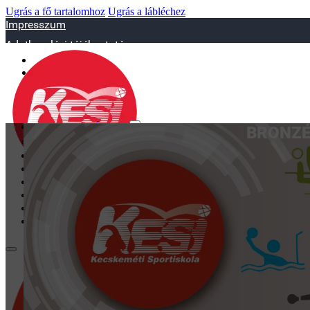
Ugrás a fő tartalomhoz
Ugrás a lábléchez
Impresszum
Adatkezelési tájékoztató
sportiskola@juniorsportkft.hu
SZAKOSZTÁLYOK
BRONZÉ
Asztalitenisz
Birkózó
Jégkorrong
Kézilabd
BEMUTATKOZÁS
EDZŐINK
GALÉRIA
TAO
KAPCSOLAT