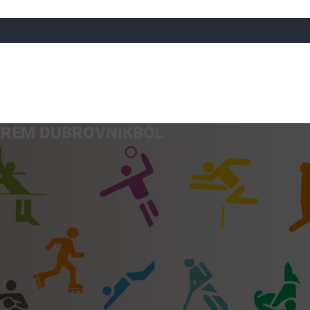
REM DUBROVNIKBÓL
a
Röplabda
Tájfutás
Úszó
Atlétika
Görkorcsol