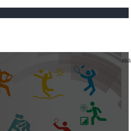
ya
Judo
Ökölvívás
Rögbi
Tollaslabda
Vízilabd