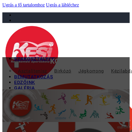
Ugrás a fő tartalomhoz
Ugrás a lábléchez
sportiskola@juniorsportkft.hu
SZAKOSZTÁLYOK
KOMOLY MUNKA FOLYIK 
Asztalitenisz
Birkózó
Jégkorrong
Kézilabd
BEMUTATKOZÁS
EDZŐINK
GALÉRIA
TAO
KAPCSOLAT