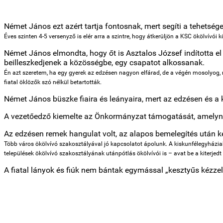
Német János ezt azért tartja fontosnak, mert segíti a tehetsége
Éves szinten 4-5 versenyző is elér arra a szintre, hogy átkerüljön a KSC ökölvív
Német János elmondta, hogy őt is Asztalos József indította el 
beilleszkedjenek a közösségbe, egy csapatot alkossanak.
Én azt szeretem, ha egy gyerek az edzésen nagyon elfárad, de a végén mosolyog, m
fiatal öklözők szó nélkül betartották.
Német János büszke fiaira és leányaira, mert az edzésen és a ke
A vezetőedző kiemelte az Önkormányzat támogatását, amelynek
Az edzésen remek hangulat volt, az alapos bemelegítés után 
Több város ökölvívó szakosztályával jó kapcsolatot ápolunk. A kiskunfélegyháziak
települések ökölvívó szakosztályának utánpótlás ökölvívói is – avat be a kiterjedt
A fiatal lányok és fiúk nem bántak egymással „kesztyűs kézzel”