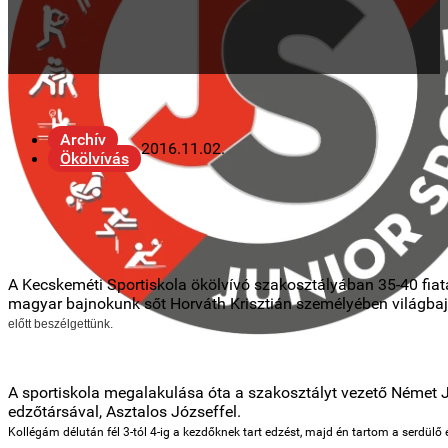
Archív
2016.11.02.
Ökölvívás
A Kecskeméti Sportiskola ökölvívó szakosztályában 35-40 fia
magyar bajnokunk sőt Horváth Krisztián személyében világbaj
előtt beszélgettünk.
A sportiskola megalakulása óta a szakosztályt vezető Német J
edzőtársával, Asztalos Józseffel.
Kollégám délután fél 3-tól 4-ig a kezdőknek tart edzést, majd én tartom a serdülő é