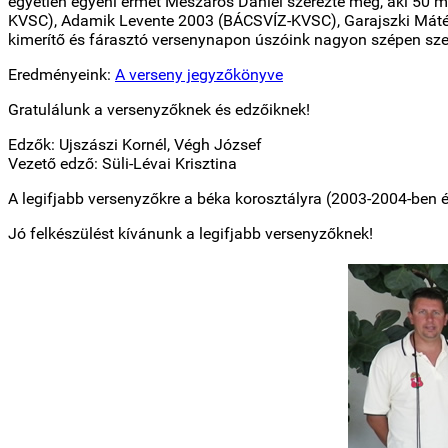
egyetlen egyéni érmét Mészáros Dániel szerezte meg, aki 50 
KVSC), Adamik Levente 2003 (BÁCSVÍZ-KVSC), Garajszki Máté 2
kimerítő és fárasztó versenynapon úszóink nagyon szépen szer
Eredményeink:
A verseny jegyzőkönyve
Gratulálunk a versenyzőknek és edzőiknek!
Edzők: Ujszászi Kornél, Végh József
Vezető edző: Süli-Lévai Krisztina
A legifjabb versenyzőkre a béka korosztályra (2003-2004-ben
Jó felkészülést kívánunk a legifjabb versenyzőknek!