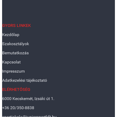
GYORS LINKEK
Kezdőlap
Szakosztályok
Bemutatkozás
Kapcsolat
Impresszum
Adatkezelési tájékoztató
ELÉRHETŐSÉG
6000 Kecskemét, Izsáki út 1.
+36 20/350-8838
sportiskola@juniorsportkft.hu