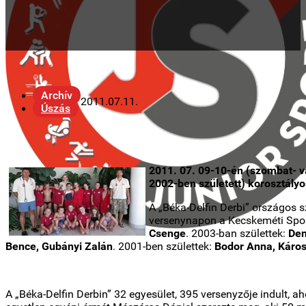
Archív
2011.07.11.
Úszás
2011. 07. 09-10-én (szombat- 
2002-ben született) korosztály
A „Béka-Delfin Derbi” országos s
versenynapon a Kecskeméti Sporti
Csenge
. 2003-ban születtek:
Dem
Bence, Gubányi Zalán
. 2001-ben születtek:
Bodor Anna, Káros
A „Béka-Delfin Derbin” 32 egyesület, 395 versenyzője indult,