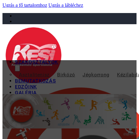
Ugrás a fő tartalomhoz
Ugrás a lábléchez
sportiskola@juniorsportkft.hu
SZAKOSZTÁLYOK
BÉKA-DELFIN 
Asztalitenisz
Birkózó
Jégkorrong
Kézilabd
BEMUTATKOZÁS
EDZŐINK
GALÉRIA
TAO
KAPCSOLAT