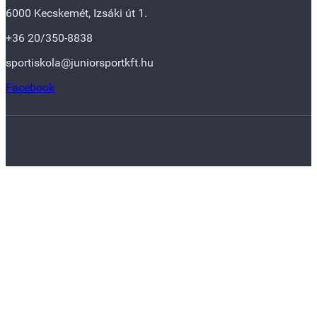
6000 Kecskemét, Izsáki út 1.
+36 20/350-8838
sportiskola@juniorsportkft.hu
Facebook