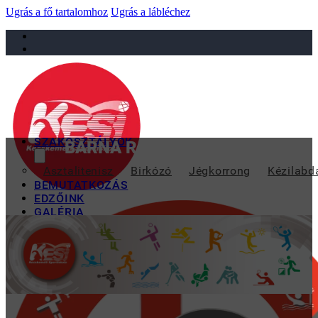
Ugrás a fő tartalomhoz
Ugrás a lábléchez
sportiskola@juniorsportkft.hu
SZAKOSZTÁLYOK
BARNA RÓZI BRONZÉRMES A D
Asztalitenisz
Birkózó
Jégkorrong
Kézilabd
BEMUTATKOZÁS
EDZŐINK
GALÉRIA
TAO
KAPCSOLAT