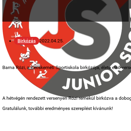
Birkózás
2022.04.25.
Barna Rózi, a Kecskeméti Sportiskola birkózója, élete első v
A hétvégén rendezett versenyen Rózi remekül birkózva a dobog
Gratulálunk, további eredményes szereplést kívánunk!