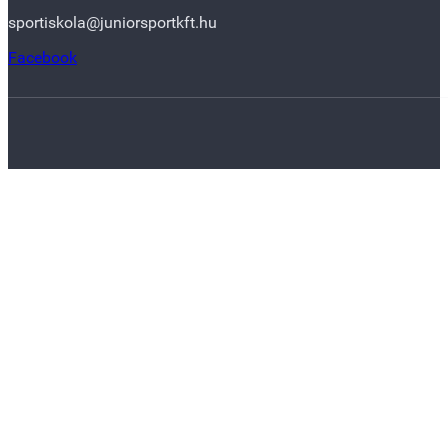
sportiskola@juniorsportkft.hu
Facebook