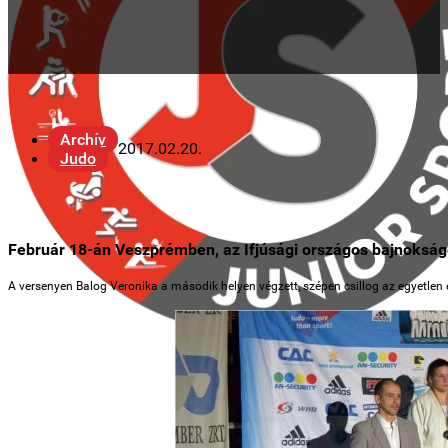
Archív
2017.02.20.
Judo
Február 18-án Veszprémben, az Ifjúsági országos bajnokságo
A versenyen Balog Veronika a második helyen végzett, szépen csillog az egyetlen