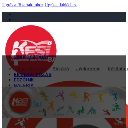
Ugrás a fő tartalomhoz
Ugrás a lábléchez
sportiskola@juniorsportkft.hu
SZAKOSZTÁLYOK
BALOG VERONIKA EZÜS
Asztalitenisz
Birkózó
Jégkorrong
Kézilabd
BEMUTATKOZÁS
EDZŐINK
GALÉRIA
TAO
KAPCSOLAT