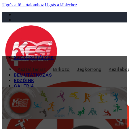
Ugrás a fő tartalomhoz
Ugrás a lábléchez
sportiskola@juniorsportkft.hu
SZAKOSZTÁLYOK
BÁCS-KIS
Asztalitenisz
Birkózó
Jégkorrong
Kézilabd
BEMUTATKOZÁS
EDZŐINK
GALÉRIA
TAO
KAPCSOLAT