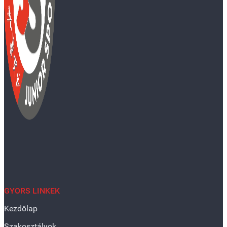
GYORS LINKEK
Kezdőlap
Szakosztályok