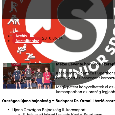
Archív
2010.06.14.
Asztalitenisz
Mezei Levente bravúros szerep
Kecskeméti Spartacus Sportkör é
korcsoport és összevont koroszt
Meglepetést könyvelhettek el az 
korcsoportban az ország legjobb 
Országos újonc bajnokság – Budapest Dr. Ormai László csarn
Újonc Országos Bajnokság II. korcsoport
3. helyezett Mezei Levente Kesi – Spartacus