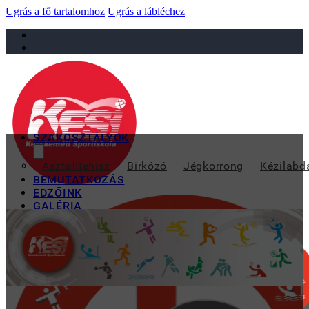
Ugrás a fő tartalomhoz
Ugrás a lábléchez
sportiskola@juniorsportkft.hu
SZAKOSZTÁLYOK
ATTÓL A VER
Asztalitenisz
Birkózó
Jégkorrong
Kézilabd
BEMUTATKOZÁS
EDZŐINK
GALÉRIA
TAO
KAPCSOLAT