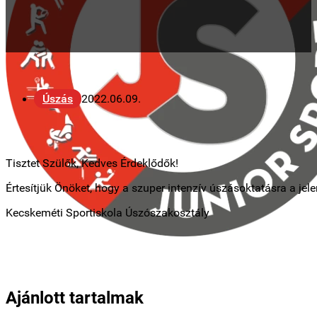
Úszás
2022.06.09.
Tisztet Szülők, Kedves Érdeklődők!
Értesítjük Önöket, hogy a szuper intenzív úszásoktatásra a jel
Kecskeméti Sportiskola Úszószakosztály
Ajánlott tartalmak