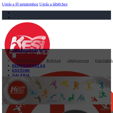
Ugrás a fő tartalomhoz
Ugrás a lábléchez
sportiskola@juniorsportkft.hu
SZAKOSZTÁLYOK
A SZUPER INTENZÍV ÚSZÁ
Asztalitenisz
Birkózó
Jégkorrong
Kézilabd
BEMUTATKOZÁS
EDZŐINK
GALÉRIA
TAO
KAPCSOLAT