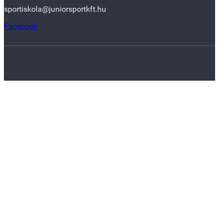
sportiskola@juniorsportkft.hu
Facebook