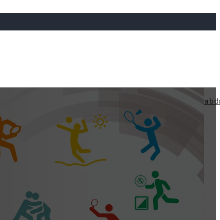
ya
Judo
Ökölvívás
Rögbi
Tollaslabda
Vízilabd