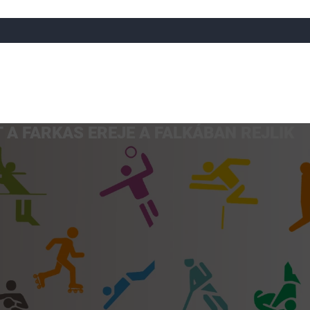
 A FARKAS EREJE A FALKÁBAN REJLIK
a
Röplabda
Tájfutás
Úszó
Atlétika
Görkorcsol