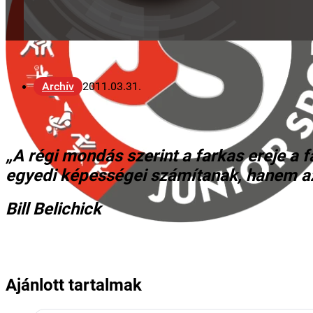
Archív
2011.03.31.
„A régi mondás szerint a farkas ereje a 
egyedi képességei számítanak, hanem a
Bill Belichick
Ajánlott tartalmak