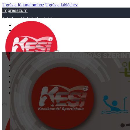
Ugrás a fő tartalomhoz
Ugrás a lábléchez
Impresszum
Adatkezelési tájékoztató
sportiskola@juniorsportkft.hu
SZAKOSZTÁLYOK
A RÉGI MONDÁS SZERINT
Asztalitenisz
Birkózó
Jégkorrong
Kézilabd
BEMUTATKOZÁS
EDZŐINK
GALÉRIA
TAO
KAPCSOLAT