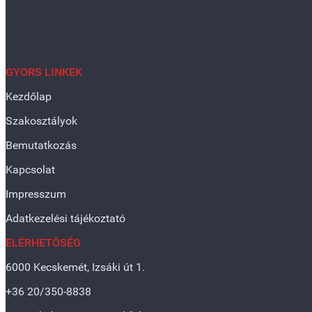
GYORS LINKEK
Kezdőlap
Szakosztályok
Bemutatkozás
Kapcsolat
Impresszum
Adatkezelési tájékoztató
ELÉRHETŐSÉG
6000 Kecskemét, Izsáki út 1.
+36 20/350-8838