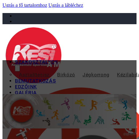
Ugrás a fő tartalomhoz
Ugrás a lábléchez
sportiskola@juniorsportkft.hu
SZAKOSZTÁLYOK
A MERCEDES-BENZ GYÁR 
Asztalitenisz
Birkózó
Jégkorrong
Kézilabd
BEMUTATKOZÁS
EDZŐINK
GALÉRIA
TAO
KAPCSOLAT