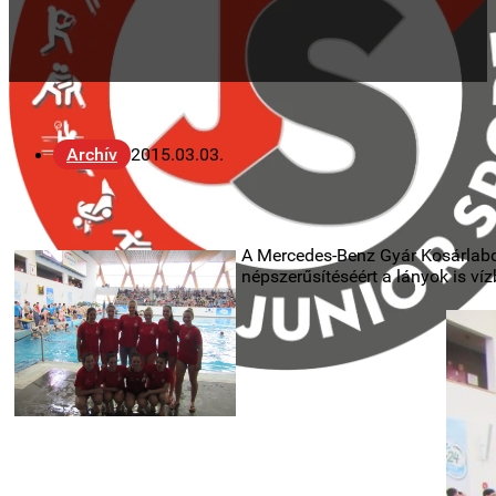
Archív
2015.03.03.
A Mercedes-Benz Gyár Kosárlabd
népszerűsítéséért a lányok is víz