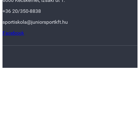
6000 Kecskemét, Izsáki út 1.
+36 20/350-8838
sportiskola@juniorsportkft.hu
Facebook