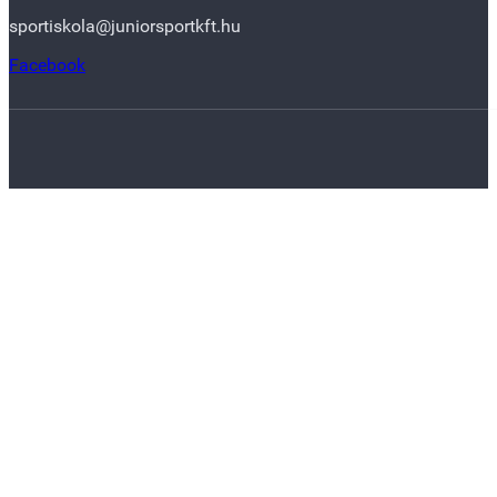
sportiskola@juniorsportkft.hu
Facebook