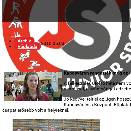
Archív
2010.05.03.
Röplabda
Kaposváron rendezték meg az idé
A felkészülés utolsó hete nem v
akarással, elszántsággal edzettek
Jó kedvvel telt el az „igen hossz
Kaposvár és a Központi Röplabda 
csapat erősebb volt a helyieknél.