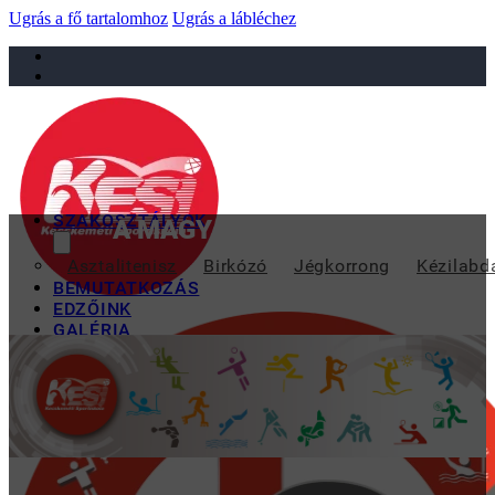
Ugrás a fő tartalomhoz
Ugrás a lábléchez
sportiskola@juniorsportkft.hu
SZAKOSZTÁLYOK
A MAGYAR SERDÜLŐ BAJNOKSÁ
Asztalitenisz
Birkózó
Jégkorrong
Kézilabd
BEMUTATKOZÁS
EDZŐINK
GALÉRIA
TAO
KAPCSOLAT