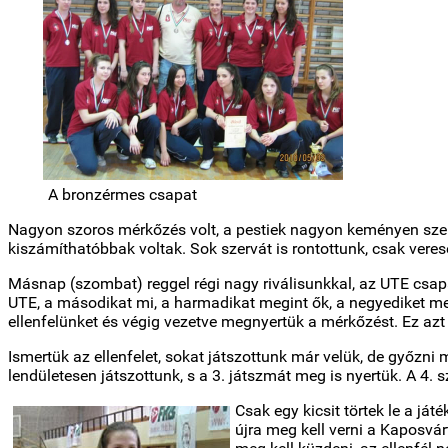
A bronzérmes csapat
Nagyon szoros mérkőzés volt, a pestiek nagyon keményen szerv
kiszámíthatóbbak voltak. Sok szervát is rontottunk, csak vere
Másnap (szombat) reggel régi nagy riválisunkkal, az UTE csapa
UTE, a másodikat mi, a harmadikat megint ők, a negyediket meg
ellenfelünket és végig vezetve megnyertük a mérkőzést. Ez azt
Ismertük az ellenfelet, sokat játszottunk már velük, de győzn
lendületesen játszottunk, s a 3. játszmát meg is nyertük. A 4. s
Csak egy kicsit törtek le a já
újra meg kell verni a Kaposvá