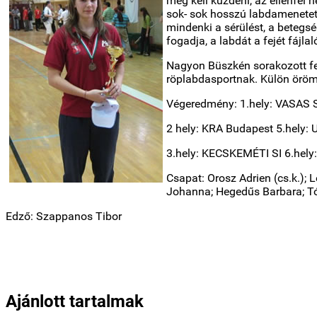
meg kell küzdeni, az ellenfél 
sok- sok hosszú labdamenetet 
mindenki a sérülést, a betegsé
fogadja, a labdát a fejét fájl
Nagyon Büszkén sorakozott fel 
röplabdasportnak. Külön öröm ,
Végeredmény: 1.hely: VASAS S
2 hely: KRA Budapest 5.hely: 
3.hely: KECSKEMÉTI SI 6.hel
Csapat: Orosz Adrien (cs.k.); 
Johanna; Hegedűs Barbara; Tó
Edző: Szappanos Tibor
Ajánlott tartalmak