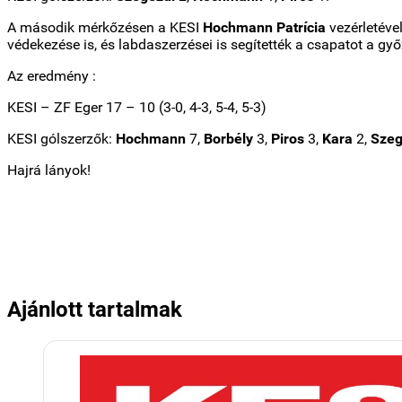
A második mérkőzésen a KESI
Hochmann Patrícia
vezérletéve
védekezése is, és labdaszerzései is segítették a csapatot a g
Az eredmény :
KESI – ZF Eger 17 – 10 (3-0, 4-3, 5-4, 5-3)
KESI gólszerzők:
Hochmann
7,
Borbély
3,
Piros
3,
Kara
2,
Szeg
Hajrá lányok!
Ajánlott tartalmak