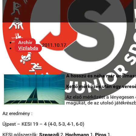
Archív
2011.10.17.
Vízilabda
A hosszú és néha már unalmassá
Kettő mérkőzés után egy veres
Az első mérkőzést a lényegesen e
magukat, de az utolsó játékrészb
Az eredmény :
Újpest – KESI
19 – 4 (4-0, 5-3, 4-1, 6-0)
KESI gólszerzők:
Szegezdi
2,
Hochmann
1,
Piros
1.