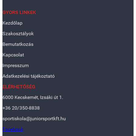
GYORS LINKEK
Kezdőlap
Szakosztályok
Bemutatkozás
Kapcsolat
Impresszum
Adatkezelési tájékoztató
ELÉRHETŐSÉG
6000 Kecskemét, Izsáki út 1.
+36 20/350-8838
sportiskola@juniorsportkft.hu
Facebook