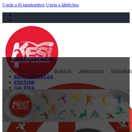
Ugrás a fő tartalomhoz
Ugrás a lábléchez
sportiskola@juniorsportkft.hu
SZAKOSZTÁLYOK
A LEÁNY VÍZILABDÁZ
Asztalitenisz
Birkózó
Jégkorrong
Kézilabd
BEMUTATKOZÁS
EDZŐINK
GALÉRIA
TAO
KAPCSOLAT