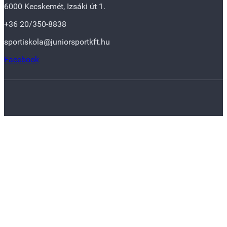
6000 Kecskemét, Izsáki út 1.
+36 20/350-8838
sportiskola@juniorsportkft.hu
Facebook