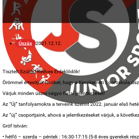
Úszás
2021.12.12.
Tisztelt Szülők! Kedves Érdeklődők!
Örömmel értesítjük Önöket, hogy a Kecskeméti Sportiskola úszó
Várjuk minden úszni vágyó fiatal jelentkezését!
Az “Új” tanfolyamokra a terveink szerint 2022. január első heté
Az “új” csoportjaink, ahová a jelentkezéseket várjuk, a követke
Gróf István:
• hétfő – szerda – péntek : 16:30-17:15 (5-8 éves gyerekek ré